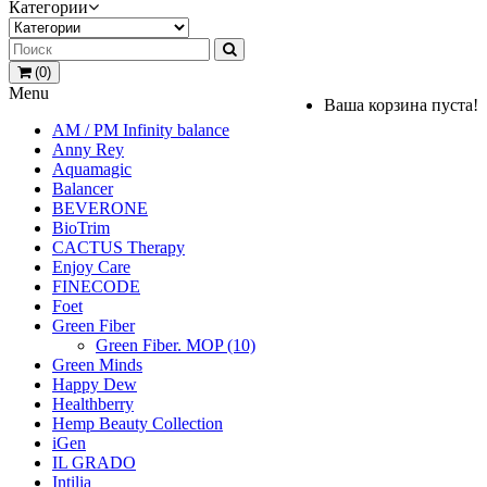
Категории
(0)
Menu
Ваша корзина пуста!
AM / PM Infinity balance
Anny Rey
Aquamagic
Balancer
BEVERONE
BioTrim
CACTUS Therapy
Enjoy Care
FINECODE
Foet
Green Fiber
Green Fiber. MOP (10)
Green Minds
Happy Dew
Healthberry
Hemp Beauty Collection
iGen
IL GRADO
Intilia