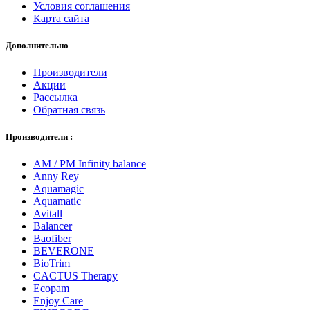
Условия соглашения
Карта сайта
Дополнительно
Производители
Акции
Рассылка
Обратная связь
Производители :
AM / PM Infinity balance
Anny Rey
Aquamagic
Aquamatic
Avitall
Balancer
Baofiber
BEVERONE
BioTrim
CACTUS Therapy
Ecopam
Enjoy Care