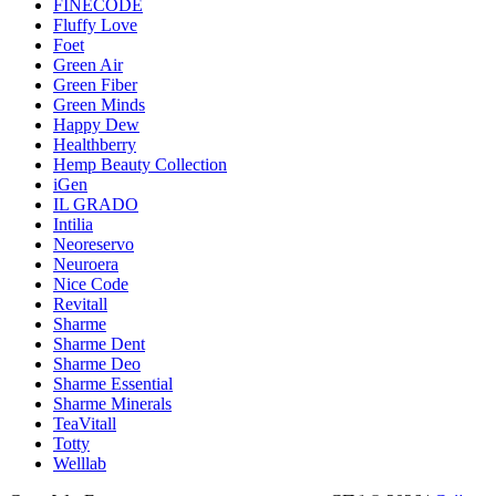
FINECODE
Fluffy Love
Foet
Green Air
Green Fiber
Green Minds
Happy Dew
Healthberry
Hemp Beauty Collection
iGen
IL GRADO
Intilia
Neoreservo
Neuroera
Nice Code
Revitall
Sharme
Sharme Dent
Sharme Deo
Sharme Essential
Sharme Minerals
TeaVitall
Totty
Welllab