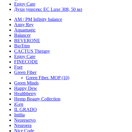
Enjoy Care
Духи унисекс EC Luxe 308, 50 мл
AM / PM Infinity balance
Anny Rey
Aquamagic
Balancer
BEVERONE
BioTrim
CACTUS Therapy
Enjoy Care
FINECODE
Foet
Green Fiber
Green Fiber. MOP (10)
Green Minds
Happy Dew
Healthberry
Hemp Beauty Collection
iGen
IL GRADO
Intilia
Neoreservo
Neuroera
Nice Code