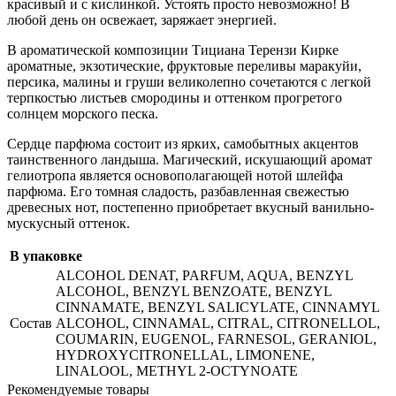
красивый и с кислинкой. Устоять просто невозможно! В
любой день он освежает, заряжает энергией.
В ароматической композиции Тициана Терензи Кирке
ароматные, экзотические, фруктовые переливы маракуйи,
персика, малины и груши великолепно сочетаются с легкой
терпкостью листьев смородины и оттенком прогретого
солнцем морского песка.
Сердце парфюма состоит из ярких, самобытных акцентов
таинственного ландыша. Магический, искушающий аромат
гелиотропа является основополагающей нотой шлейфа
парфюма. Его томная сладость, разбавленная свежестью
древесных нот, постепенно приобретает вкусный ванильно-
мускусный оттенок.
В упаковке
ALCOHOL DENAT, PARFUM, AQUA, BENZYL
ALCOHOL, BENZYL BENZOATE, BENZYL
CINNAMATE, BENZYL SALICYLATE, CINNAMYL
Состав
ALCOHOL, CINNAMAL, CITRAL, CITRONELLOL,
COUMARIN, EUGENOL, FARNESOL, GERANIOL,
HYDROXYCITRONELLAL, LIMONENE,
LINALOOL, METHYL 2-OCTYNOATE
Рекомендуемые товары