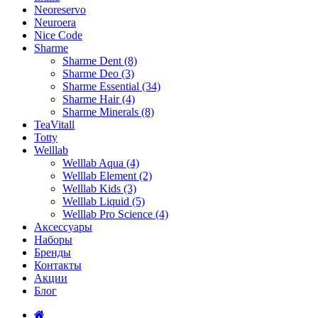
Neoreservo
Neuroera
Nice Code
Sharme
Sharme Dent (8)
Sharme Deo (3)
Sharme Essential (34)
Sharme Hair (4)
Sharme Minerals (8)
TeaVitall
Totty
Welllab
Welllab Aqua (4)
Welllab Element (2)
Welllab Kids (3)
Welllab Liquid (5)
Welllab Pro Science (4)
Аксессуары
Наборы
Бренды
Контакты
Акции
Блог