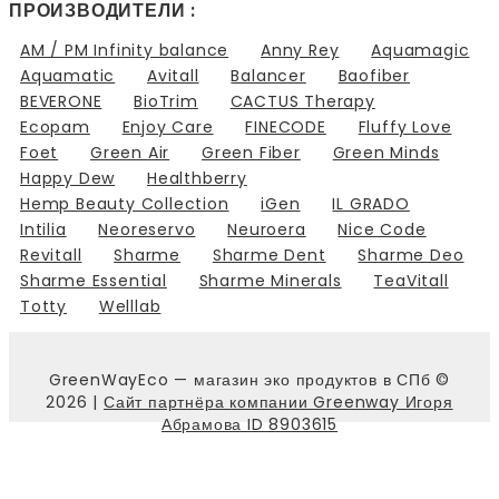
ПРОИЗВОДИТЕЛИ :
AM / PM Infinity balance
Anny Rey
Aquamagic
Aquamatic
Avitall
Balancer
Baofiber
BEVERONE
BioTrim
CACTUS Therapy
Ecopam
Enjoy Care
FINECODE
Fluffy Love
Foet
Green Air
Green Fiber
Green Minds
Happy Dew
Healthberry
Hemp Beauty Collection
iGen
IL GRADO
Intilia
Neoreservo
Neuroera
Nice Code
Revitall
Sharme
Sharme Dent
Sharme Deo
Sharme Essential
Sharme Minerals
TeaVitall
Totty
Welllab
GreenWayEco — магазин эко продуктов в СПб ©
2026 |
Сайт партнёра компании Greenway Игоря
Абрамова ID 8903615