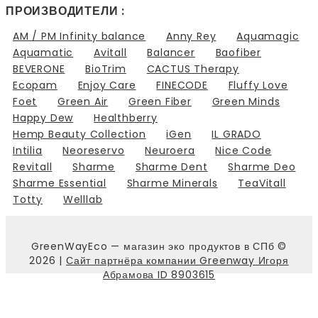
ПРОИЗВОДИТЕЛИ :
AM / PM Infinity balance
Anny Rey
Aquamagic
Aquamatic
Avitall
Balancer
Baofiber
BEVERONE
BioTrim
CACTUS Therapy
Ecopam
Enjoy Care
FINECODE
Fluffy Love
Foet
Green Air
Green Fiber
Green Minds
Happy Dew
Healthberry
Hemp Beauty Collection
iGen
IL GRADO
Intilia
Neoreservo
Neuroera
Nice Code
Revitall
Sharme
Sharme Dent
Sharme Deo
Sharme Essential
Sharme Minerals
TeaVitall
Totty
Welllab
GreenWayEco — магазин эко продуктов в СПб ©
2026 |
Сайт партнёра компании Greenway Игоря
Абрамова ID 8903615