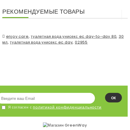
РЕКОМЕНДУЕМЫЕ ТОВАРЫ
enjoy care
,
туалетная вода унисекс ec day-to-day 80
,
30
мл
,
туалетная вода унисекс ec day
,
02955
ПОДПИСЫВАЙСЯ НА НАШУ
ЛЕНТУ!
ОК
политикой конфиденциальности
Я согласен с