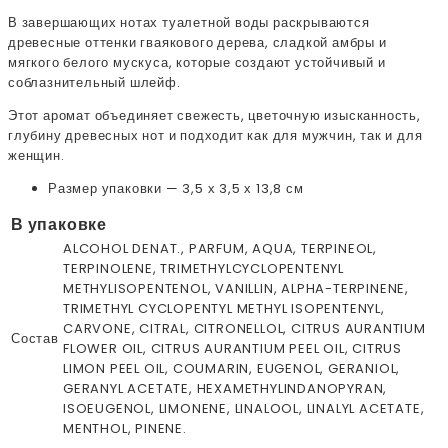
В завершающих нотах туалетной воды раскрываются
древесные оттенки гваякового дерева, сладкой амбры и
мягкого белого мускуса, которые создают устойчивый и
соблазнительный шлейф.
Этот аромат объединяет свежесть, цветочную изысканность,
глубину древесных нот и подходит как для мужчин, так и для
женщин.
Размер упаковки — 3,5 х 3,5 х 13,8 см
В упаковке
ALCOHOL DENAT., PARFUM, AQUA, TERPINEOL,
TERPINOLENE, TRIMETHYLCYCLOPENTENYL
METHYLISOPENTENOL, VANILLIN, ALPHA-TERPINENE,
TRIMETHYL CYCLOPENTYL METHYL ISOPENTENYL,
CARVONE, CITRAL, CITRONELLOL, CITRUS AURANTIUM
Состав
FLOWER OIL, CITRUS AURANTIUM PEEL OIL, CITRUS
LIMON PEEL OIL, COUMARIN, EUGENOL, GERANIOL,
GERANYL ACETATE, HEXAMETHYLINDANOPYRAN,
ISOEUGENOL, LIMONENE, LINALOOL, LINALYL ACETATE,
MENTHOL, PINENE.