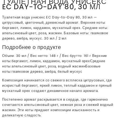
ТУАЛЕТНАЯ ВОДА УНИСЕКС
EC DAY-TO-DAY 80, 30 МЛ
Туалетная вода унисекс EC Day-to-Day 80, 30 мл —
цитрусовый, цветочный, древесный аромат. Верхние ноты:
бергамот, лимон, кардамон, мускатный орех. Средние ноты:
апельсиновый цвет, роза, жасмин. Базовые ноты: гваяковое
дерево, амбра, мускус. 30 мл / 2 мл
Подробнее о продукте
Объем: 30 мл / Вес нетто: 148 г / Вес брутто: 161 г Верхние
ноты:бергамот, лимон, кардамон, мускатный орехСредние
ноты:апельсиновый цвет, роза, водный жасминБазовые
ноты:гваяковое дерево, амбра, белый мускус
Композиция начинается со свежего всплеска цитрусовых, где
искристый бергамот, яркий лимон, теплый кардамон и пряный
мускатный орех создают динамичное начало аромата.
Постепенно аромат раскрывается в сердце, где гармонично
сочетаются апельсиновый цвет, нежная роза и свежий водный
жасмин. Эти ноты придают композиции изысканность и
деликатную сладость.