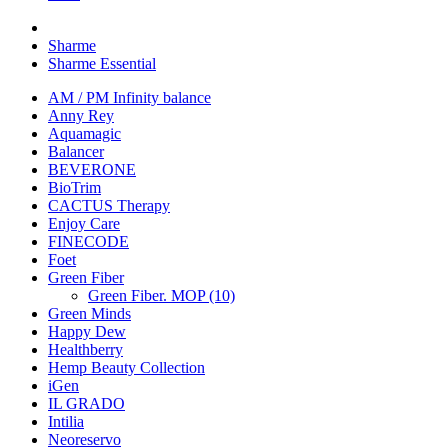
Sharme
Sharme Essential
AM / PM Infinity balance
Anny Rey
Aquamagic
Balancer
BEVERONE
BioTrim
CACTUS Therapy
Enjoy Care
FINECODE
Foet
Green Fiber
Green Fiber. MOP (10)
Green Minds
Happy Dew
Healthberry
Hemp Beauty Collection
iGen
IL GRADO
Intilia
Neoreservo