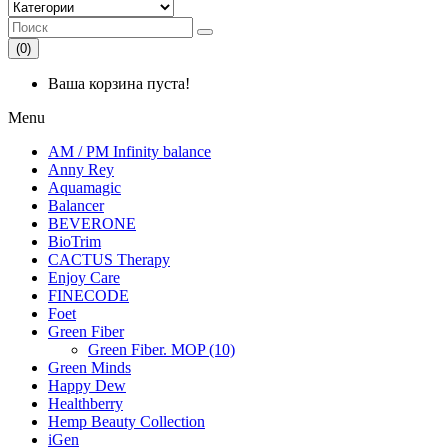
(0)
Ваша корзина пуста!
Menu
AM / PM Infinity balance
Anny Rey
Aquamagic
Balancer
BEVERONE
BioTrim
CACTUS Therapy
Enjoy Care
FINECODE
Foet
Green Fiber
Green Fiber. MOP (10)
Green Minds
Happy Dew
Healthberry
Hemp Beauty Collection
iGen