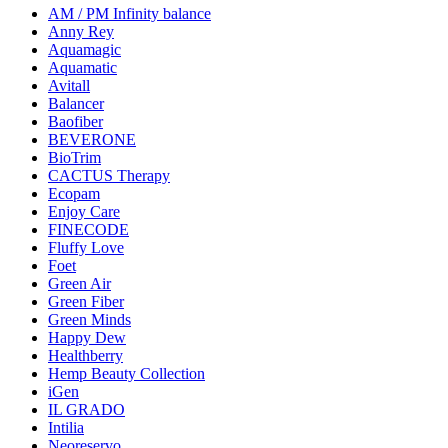
AM / PM Infinity balance
Anny Rey
Aquamagic
Aquamatic
Avitall
Balancer
Baofiber
BEVERONE
BioTrim
CACTUS Therapy
Ecopam
Enjoy Care
FINECODE
Fluffy Love
Foet
Green Air
Green Fiber
Green Minds
Happy Dew
Healthberry
Hemp Beauty Collection
iGen
IL GRADO
Intilia
Neoreservo