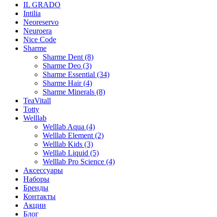
IL GRADO
Intilia
Neoreservo
Neuroera
Nice Code
Sharme
Sharme Dent (8)
Sharme Deo (3)
Sharme Essential (34)
Sharme Hair (4)
Sharme Minerals (8)
TeaVitall
Totty
Welllab
Welllab Aqua (4)
Welllab Element (2)
Welllab Kids (3)
Welllab Liquid (5)
Welllab Pro Science (4)
Аксессуары
Наборы
Бренды
Контакты
Акции
Блог