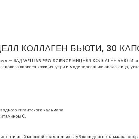
ЦЕЛЛ КОЛЛАГЕН БЬЮТИ, 30 КАП
сул — бАД WELLLAB PRO SCIENCE МИЦЕЛЛ КОЛЛАГЕН БЬЮТИ со
лагенового каркаса кожи изнутри и моделированию овала лица, ус
оводного гигантского кальмара.
витамином С.
ативный морской коллаген из глубоководного кальмара, сохр