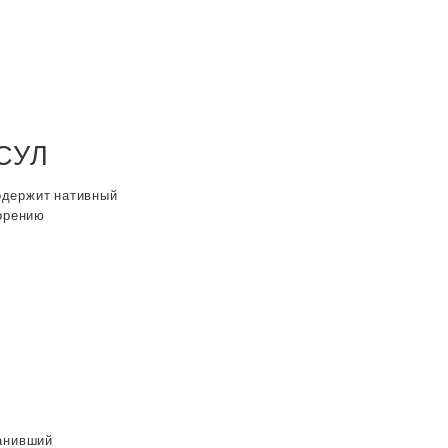
СУЛ
держит нативный
корению
анивший