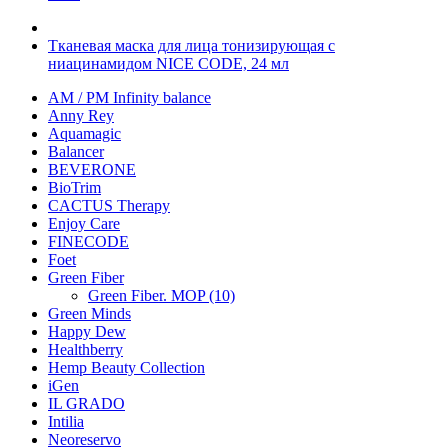
Тканевая маска для лица тонизирующая с
ниацинамидом NICE CODE, 24 мл
AM / PM Infinity balance
Anny Rey
Aquamagic
Balancer
BEVERONE
BioTrim
CACTUS Therapy
Enjoy Care
FINECODE
Foet
Green Fiber
Green Fiber. MOP (10)
Green Minds
Happy Dew
Healthberry
Hemp Beauty Collection
iGen
IL GRADO
Intilia
Neoreservo