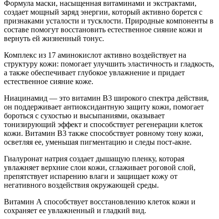
Формула маски, насыщенная витаминами и экстрактами,
создает мощный заряд энергии, который активно борется с
признаками усталости и тусклости. Природные компоненты в
составе помогут восстановить естественное сияние кожи и
вернуть ей жизненный тонус.
Комплекс из 17 аминокислот активно воздействует на
структуру кожи: помогает улучшить эластичность и гладкость,
а также обеспечивает глубокое увлажнение и придает
естественное сияние коже.
Ниацинамид — это витамин B3 широкого спектра действия,
он поддерживает антиоксидантную защиту кожи, помогает
бороться с сухостью и высыпаниями, оказывает
тонизирующий эффект и способствует регенерации клеток
кожи. Витамин В3 также способствует ровному тону кожи,
осветляя ее, уменьшая пигментацию и следы пост-акне.
Гиалуронат натрия создает дышащую пленку, которая
увлажняет верхние слои кожи, сглаживает роговой слой,
препятствует испарению влаги и защищает кожу от
негативного воздействия окружающей среды.
Витамин А способствует восстановлению клеток кожи и
сохраняет ее увлажненный и гладкий вид.