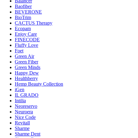
Balancer
Baofiber
BEVERONE
BioTrim
CACTUS Therapy
Ecopam
Enjoy Care
FINECODE
Fluffy Love
Foet
Green Air
Green Fiber
Green Minds
Happy Dew
Healthberry
Hemp Beauty Collection
iGen
IL GRADO
Intilia
Neoreservo
Neuroera
Nice Code
Revitall
Sharme
Sharme Dent