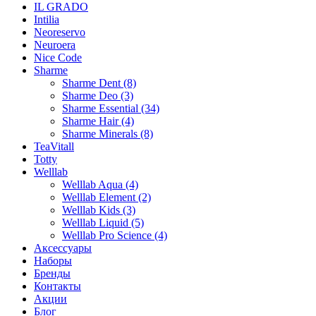
IL GRADO
Intilia
Neoreservo
Neuroera
Nice Code
Sharme
Sharme Dent (8)
Sharme Deo (3)
Sharme Essential (34)
Sharme Hair (4)
Sharme Minerals (8)
TeaVitall
Totty
Welllab
Welllab Aqua (4)
Welllab Element (2)
Welllab Kids (3)
Welllab Liquid (5)
Welllab Pro Science (4)
Аксессуары
Наборы
Бренды
Контакты
Акции
Блог