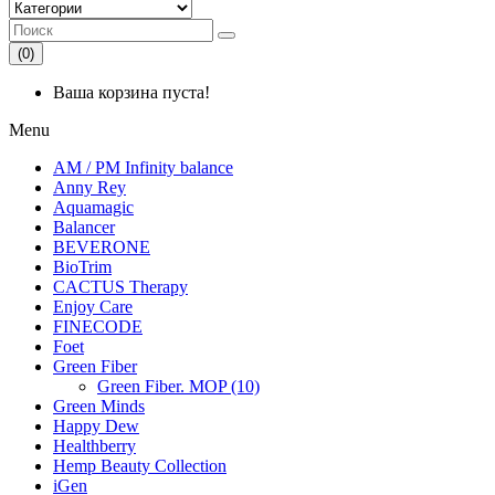
(0)
Ваша корзина пуста!
Menu
AM / PM Infinity balance
Anny Rey
Aquamagic
Balancer
BEVERONE
BioTrim
CACTUS Therapy
Enjoy Care
FINECODE
Foet
Green Fiber
Green Fiber. MOP (10)
Green Minds
Happy Dew
Healthberry
Hemp Beauty Collection
iGen