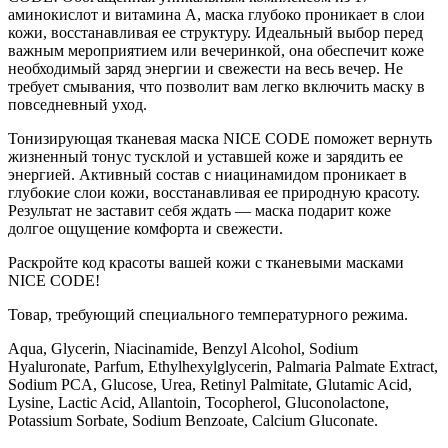
аминокислот и витамина А, маска глубоко проникает в слои
кожи, восстанавливая ее структуру. Идеальный выбор перед
важным мероприятием или вечеринкой, она обеспечит коже
необходимый заряд энергии и свежести на весь вечер. Не
требует смывания, что позволит вам легко включить маску в
повседневный уход.
Тонизирующая тканевая маска NICE CODE поможет вернуть
жизненный тонус тусклой и уставшей коже и зарядить ее
энергией. Активный состав с ниацинамидом проникает в
глубокие слои кожи, восстанавливая ее природную красоту.
Результат не заставит себя ждать — маска подарит коже
долгое ощущение комфорта и свежести.
Раскройте код красоты вашей кожи с тканевыми масками
NICE CODE!
Товар, требующий специального температурного режима.
Aqua, Glycerin, Niacinamide, Benzyl Alcohol, Sodium
Hyaluronate, Parfum, Ethylhexylglycerin, Palmaria Palmate Extract,
Sodium PCA, Glucose, Urea, Retinyl Palmitate, Glutamic Acid,
Lysine, Lactic Acid, Allantoin, Tocopherol, Gluconolactone,
Potassium Sorbate, Sodium Benzoate, Calcium Gluconate.