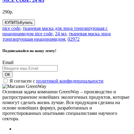
NICE CODE, 24 мл
290р.
КУПИТЬ
Купить
nice code
,
тканевая маска для лица тонизирующая с
ниацинамидом nice code
,
24 мл
,
тканевая маска лица
тонизирующая ниацинамидом
,
02972
Подписывайся на нашу ленту!
Email
ОК
Я согласен с
политикой конфиденциальности
Основная задача компании GreenWay – производство и
распространение новейших экологичных продуктов, которые
помогут сделать жизнь лучше. Вся продукция сделана на
основе новейших формул, разработанных и
протестированных опытными специалистами научного
сектора.