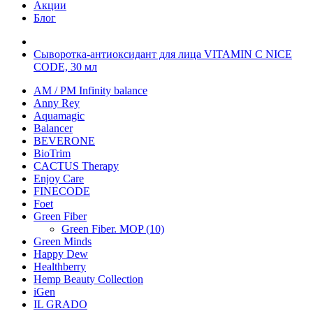
Акции
Блог
Сыворотка-антиоксидант для лица VITAMIN C NICE
CODE, 30 мл
AM / PM Infinity balance
Anny Rey
Aquamagic
Balancer
BEVERONE
BioTrim
CACTUS Therapy
Enjoy Care
FINECODE
Foet
Green Fiber
Green Fiber. MOP (10)
Green Minds
Happy Dew
Healthberry
Hemp Beauty Collection
iGen
IL GRADO