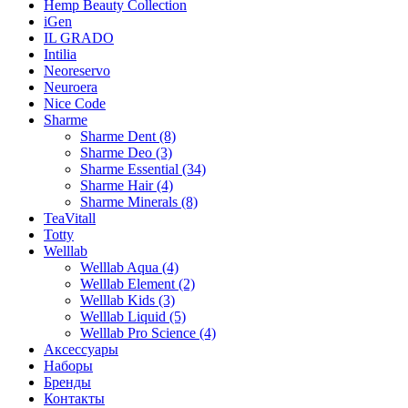
Hemp Beauty Collection
iGen
IL GRADO
Intilia
Neoreservo
Neuroera
Nice Code
Sharme
Sharme Dent (8)
Sharme Deo (3)
Sharme Essential (34)
Sharme Hair (4)
Sharme Minerals (8)
TeaVitall
Totty
Welllab
Welllab Aqua (4)
Welllab Element (2)
Welllab Kids (3)
Welllab Liquid (5)
Welllab Pro Science (4)
Аксессуары
Наборы
Бренды
Контакты