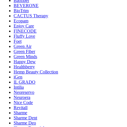
Baofiber
BEVERONE
BioTrim
CACTUS Therapy
Ecopam
Enjoy Care
FINECODE
Fluffy Love
Foet
Green Air
Green Fiber
Green Minds
Happy Dew
Healthberry
Hemp Beauty Collection
iGen
IL GRADO
Intilia
Neoreservo
Neuroera
Nice Code
Revitall
Sharme
Sharme Dent
Sharme Deo