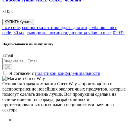
310р.
КУПИТЬ
Купить
nice code
,
сыворотка-антиоксидант для лица vitamin c nice
code
,
30 мл
,
сыворотка антиоксидант лица vitamin nice
,
02932
Подписывайся на нашу ленту!
Email
ОК
Я согласен с
политикой конфиденциальности
Основная задача компании GreenWay – производство и
распространение новейших экологичных продуктов, которые
помогут сделать жизнь лучше. Вся продукция сделана на
основе новейших формул, разработанных и
протестированных опытными специалистами научного
сектора.