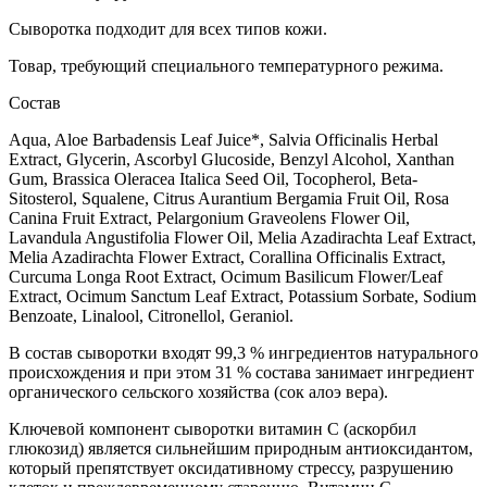
Сыворотка подходит для всех типов кожи.
Товар, требующий специального температурного режима.
Состав
Aqua, Aloe Barbadensis Leaf Juice*, Salvia Officinalis Herbal
Extract, Glycerin, Ascorbyl Glucoside, Benzyl Alcohol, Xanthan
Gum, Brassica Oleracea Italica Seed Oil, Tocopherol, Beta-
Sitosterol, Squalene, Citrus Aurantium Bergamia Fruit Oil, Rosa
Canina Fruit Extract, Pelargonium Graveolens Flower Oil,
Lavandula Angustifolia Flower Oil, Melia Azadirachta Leaf Extract,
Melia Azadirachta Flower Extract, Corallina Officinalis Extract,
Curcuma Longa Root Extract, Ocimum Basilicum Flower/Leaf
Extract, Ocimum Sanctum Leaf Extract, Potassium Sorbate, Sodium
Benzoate, Linalool, Citronellol, Geraniol.
В состав сыворотки входят 99,3 % ингредиентов натурального
происхождения и при этом 31 % состава занимает ингредиент
органического сельского хозяйства (сок алоэ вера).
Ключевой компонент сыворотки витамин С (аскорбил
глюкозид) является сильнейшим природным антиоксидантом,
который препятствует оксидативному стрессу, разрушению