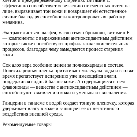
клеток и преждевременному старению. Витамин С
эффективно способствует осветлению пигментных пятен на
лице, выравнивает тон кожи и возвращает ей естественное
сияние благодаря способности контролировать выработку
меланина.
Экстракт листьев шалфея, масло семян брокколи, витамин Е
— компоненты с выраженными антиоксидантным действием,
которые также способствуют профилактике окислительных
процессов, благодаря чему замедляется процесс старения
кожи.
Сок алоэ вера особенно ценен за полисахариды в составе.
Полисахаридная пленка притягивает молекулы воды и в то же
время препятствует испарению уже имеющейся влаги,
поддерживая водный баланс кожи. А содержащиеся в нем
флавоноиды — вещества с антиоксидантным действием —
способствуют заживлению кожи и уменьшают воспаления.
Глицерин в тандеме с водой создает тонкую пленочку, которая
удерживает влагу в коже и защищает ее от негативного
воздействия внешней среды.
Рекомендуемые товары