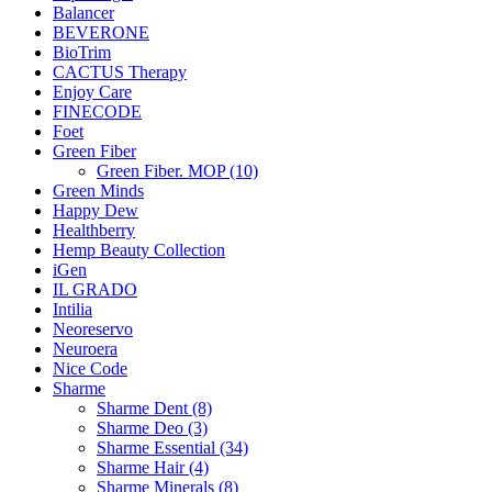
Balancer
BEVERONE
BioTrim
CACTUS Therapy
Enjoy Care
FINECODE
Foet
Green Fiber
Green Fiber. MOP (10)
Green Minds
Happy Dew
Healthberry
Hemp Beauty Collection
iGen
IL GRADO
Intilia
Neoreservo
Neuroera
Nice Code
Sharme
Sharme Dent (8)
Sharme Deo (3)
Sharme Essential (34)
Sharme Hair (4)
Sharme Minerals (8)