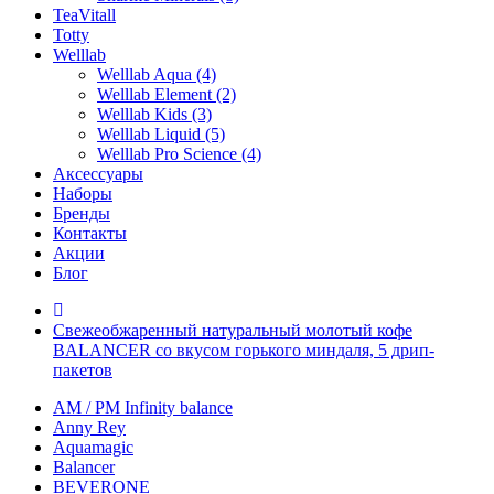
TeaVitall
Totty
Welllab
Welllab Aqua (4)
Welllab Element (2)
Welllab Kids (3)
Welllab Liquid (5)
Welllab Pro Science (4)
Аксессуары
Наборы
Бренды
Контакты
Акции
Блог
Свежеобжаренный натуральный молотый кофе
BALANCER со вкусом горького миндаля, 5 дрип-
пакетов
AM / PM Infinity balance
Anny Rey
Aquamagic
Balancer
BEVERONE