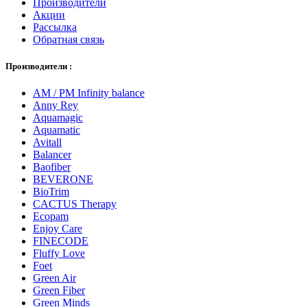
Производители
Акции
Рассылка
Обратная связь
Производители :
AM / PM Infinity balance
Anny Rey
Aquamagic
Aquamatic
Avitall
Balancer
Baofiber
BEVERONE
BioTrim
CACTUS Therapy
Ecopam
Enjoy Care
FINECODE
Fluffy Love
Foet
Green Air
Green Fiber
Green Minds