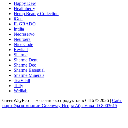
Happy Dew
Healthberry
Hemp Beauty Collection
iGen
IL GRADO
Intilia
Neoreservo
Neuroera
Nice Code
Revitall
Sharme
Sharme Dent
Sharme Deo
Sharme Essential
Sharme Minerals
TeaVitall
Totty
Welllab
GreenWayEco — магазин эко продуктов в СПб © 2026 |
Сайт
партнёра компании Greenway Игоря Абрамова ID 8903615