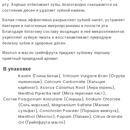
рту. Хорошо отбеливает зубы, благотворно сказывается на
состоянии дёсен и удаляет зубной камень.
Белая глина эффективно разрыхляет зубной налёт, устраняет
бактерии и патогенные микроорганизмы в полости рта.
Благодаря богатому составу входящих в неё микроэлементов
укрепляет зубную эмаль и восстанавливает природную
белизну зубов и здоровье дёсен.
Ментол и масло грейпфрута придают зубному порошку
приятный природный аромат.
В упаковке
Kaolin (Глина белая), Triticum Vulgare Bran (Отруби
пшеничные), Calcium Carbonate (Кальция
карбонат), Acorus Calamus Root (Аира корень),
Mentha Piperita leaf (Мята перечная лист),
Состав
Polygonum Aviculare (Спорыш), Sodium Chloride
(Соль морская), Magnesium Sulfate (Магния
сульфат), Conchiolin Powder (Порошок жемчуга),
Menthol (Ментол), Papain (Папаин), Citrus Grandis
Oil (Грейпфрута масло)