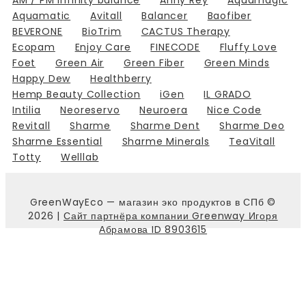
Aquamatic
Avitall
Balancer
Baofiber
BEVERONE
BioTrim
CACTUS Therapy
Ecopam
Enjoy Care
FINECODE
Fluffy Love
Foet
Green Air
Green Fiber
Green Minds
Happy Dew
Healthberry
Hemp Beauty Collection
iGen
IL GRADO
Intilia
Neoreservo
Neuroera
Nice Code
Revitall
Sharme
Sharme Dent
Sharme Deo
Sharme Essential
Sharme Minerals
TeaVitall
Totty
Welllab
GreenWayEco — магазин эко продуктов в СПб ©
2026 |
Сайт партнёра компании Greenway Игоря
Абрамова ID 8903615