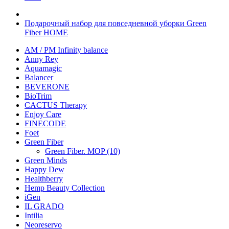
Подарочный набор для повседневной уборки Green
Fiber HOME
AM / PM Infinity balance
Anny Rey
Aquamagic
Balancer
BEVERONE
BioTrim
CACTUS Therapy
Enjoy Care
FINECODE
Foet
Green Fiber
Green Fiber. MOP (10)
Green Minds
Happy Dew
Healthberry
Hemp Beauty Collection
iGen
IL GRADO
Intilia
Neoreservo