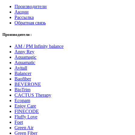
Производители
Акции
Рассылка
Обратная связь
Производители :
AM / PM Infinity balance
Anny Rey
Aquamagic
Aquamatic
Avitall
Balancer
Baofiber
BEVERONE
BioTrim
CACTUS Therapy
Ecopam
Enjoy Care
FINECODE
Fluffy Love
Foet
Green Air
Green Fiber