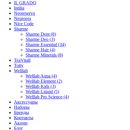
IL GRADO
Intilia
Neoreservo
Neuroera
Nice Code
Sharme
Sharme Dent (8)
Sharme Deo (3)
Sharme Essential (34)
Sharme Hair (4)
Sharme Minerals (8)
TeaVitall
Totty
Welllab
Welllab Aqua (4)
Welllab Element (2)
Welllab Kids (3)
Welllab Liquid (5)
Welllab Pro Science (4)
Аксессуары
Наборы
Бренды
Контакты
Акции
Блог