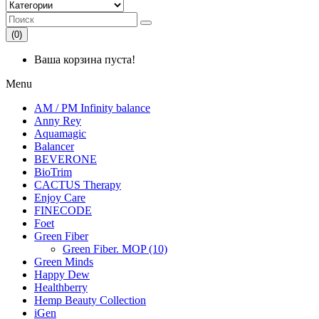
(0)
Ваша корзина пуста!
Menu
AM / PM Infinity balance
Anny Rey
Aquamagic
Balancer
BEVERONE
BioTrim
CACTUS Therapy
Enjoy Care
FINECODE
Foet
Green Fiber
Green Fiber. MOP (10)
Green Minds
Happy Dew
Healthberry
Hemp Beauty Collection
iGen