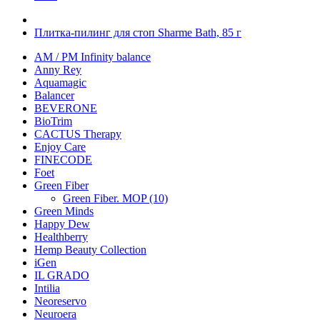
Плитка-пилинг для стоп Sharme Bath, 85 г
AM / PM Infinity balance
Anny Rey
Aquamagic
Balancer
BEVERONE
BioTrim
CACTUS Therapy
Enjoy Care
FINECODE
Foet
Green Fiber
Green Fiber. MOP (10)
Green Minds
Happy Dew
Healthberry
Hemp Beauty Collection
iGen
IL GRADO
Intilia
Neoreservo
Neuroera