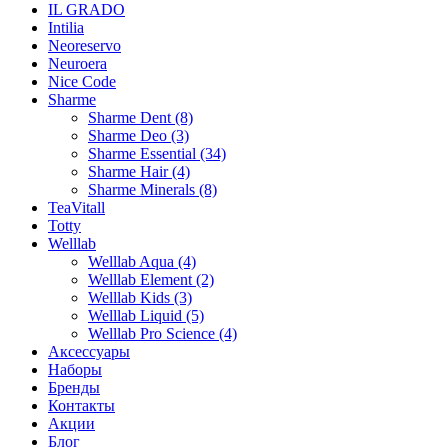
IL GRADO
Intilia
Neoreservo
Neuroera
Nice Code
Sharme
Sharme Dent (8)
Sharme Deo (3)
Sharme Essential (34)
Sharme Hair (4)
Sharme Minerals (8)
TeaVitall
Totty
Welllab
Welllab Aqua (4)
Welllab Element (2)
Welllab Kids (3)
Welllab Liquid (5)
Welllab Pro Science (4)
Аксессуары
Наборы
Бренды
Контакты
Акции
Блог