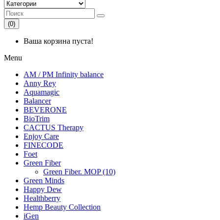
(0)
Ваша корзина пуста!
Menu
AM / PM Infinity balance
Anny Rey
Aquamagic
Balancer
BEVERONE
BioTrim
CACTUS Therapy
Enjoy Care
FINECODE
Foet
Green Fiber
Green Fiber. MOP (10)
Green Minds
Happy Dew
Healthberry
Hemp Beauty Collection
iGen