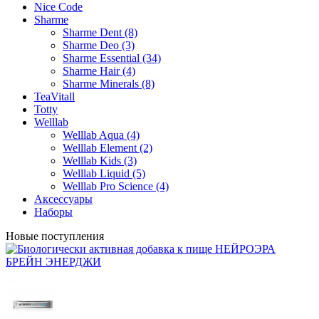
Nice Code
Sharme
Sharme Dent (8)
Sharme Deo (3)
Sharme Essential (34)
Sharme Hair (4)
Sharme Minerals (8)
TeaVitall
Totty
Welllab
Welllab Aqua (4)
Welllab Element (2)
Welllab Kids (3)
Welllab Liquid (5)
Welllab Pro Science (4)
Аксессуары
Наборы
Новые поступления