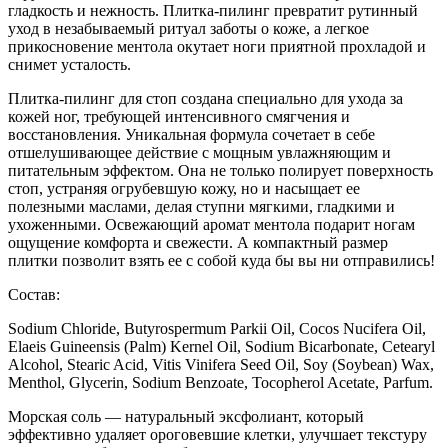
гладкость и нежность. Плитка-пилинг превратит рутинный
уход в незабываемый ритуал заботы о коже, а легкое
прикосновение ментола окутает ноги приятной прохладой и
снимет усталость.
Плитка-пилинг для стоп создана специально для ухода за
кожей ног, требующей интенсивного смягчения и
восстановления. Уникальная формула сочетает в себе
отшелушивающее действие с мощным увлажняющим и
питательным эффектом. Она не только полирует поверхность
стоп, устраняя огрубевшую кожу, но и насыщает ее
полезными маслами, делая ступни мягкими, гладкими и
ухоженными. Освежающий аромат ментола подарит ногам
ощущение комфорта и свежести. А компактный размер
плитки позволит взять ее с собой куда бы вы ни отправились!
Состав:
Sodium Chloride, Butyrospermum Parkii Oil, Cocos Nucifera Oil,
Elaeis Guineensis (Palm) Kernel Oil, Sodium Bicarbonate, Cetearyl
Alcohol, Stearic Acid, Vitis Vinifera Seed Oil, Soy (Soybean) Wax,
Menthol, Glycerin, Sodium Benzoate, Tocopherol Acetate, Parfum.
Морская соль — натуральный эксфолиант, который
эффективно удаляет ороговевшие клетки, улучшает текстуру