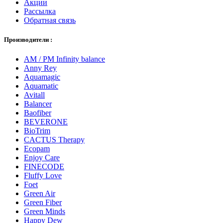
Акции
Рассылка
Обратная связь
Производители :
AM / PM Infinity balance
Anny Rey
Aquamagic
Aquamatic
Avitall
Balancer
Baofiber
BEVERONE
BioTrim
CACTUS Therapy
Ecopam
Enjoy Care
FINECODE
Fluffy Love
Foet
Green Air
Green Fiber
Green Minds
Happy Dew