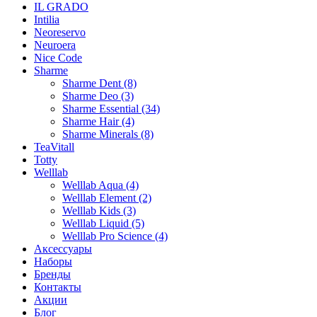
IL GRADO
Intilia
Neoreservo
Neuroera
Nice Code
Sharme
Sharme Dent (8)
Sharme Deo (3)
Sharme Essential (34)
Sharme Hair (4)
Sharme Minerals (8)
TeaVitall
Totty
Welllab
Welllab Aqua (4)
Welllab Element (2)
Welllab Kids (3)
Welllab Liquid (5)
Welllab Pro Science (4)
Аксессуары
Наборы
Бренды
Контакты
Акции
Блог