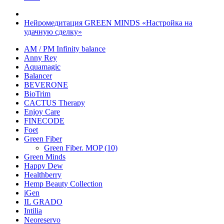
Нейромедитация GREEN MINDS «Настройка на
удачную сделку»
AM / PM Infinity balance
Anny Rey
Aquamagic
Balancer
BEVERONE
BioTrim
CACTUS Therapy
Enjoy Care
FINECODE
Foet
Green Fiber
Green Fiber. MOP (10)
Green Minds
Happy Dew
Healthberry
Hemp Beauty Collection
iGen
IL GRADO
Intilia
Neoreservo