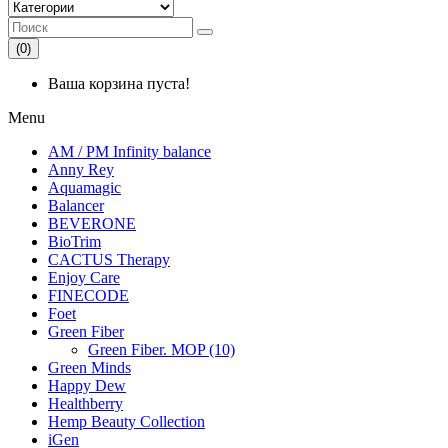
(0)
Ваша корзина пуста!
Menu
AM / PM Infinity balance
Anny Rey
Aquamagic
Balancer
BEVERONE
BioTrim
CACTUS Therapy
Enjoy Care
FINECODE
Foet
Green Fiber
Green Fiber. MOP (10)
Green Minds
Happy Dew
Healthberry
Hemp Beauty Collection
iGen