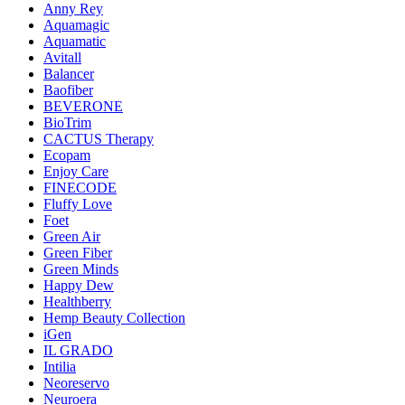
Anny Rey
Aquamagic
Aquamatic
Avitall
Balancer
Baofiber
BEVERONE
BioTrim
CACTUS Therapy
Ecopam
Enjoy Care
FINECODE
Fluffy Love
Foet
Green Air
Green Fiber
Green Minds
Happy Dew
Healthberry
Hemp Beauty Collection
iGen
IL GRADO
Intilia
Neoreservo
Neuroera