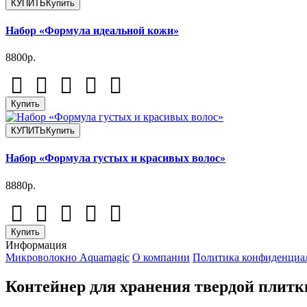
КУПИТЬ
Купить
Набор «Формула идеальной кожи»
8800р.
Купить
КУПИТЬ
Купить
Набор «Формула густых и красивых волос»
8880р.
Купить
Информация
Микроволокно Aquamagic
О компании
Политика конфиденциа
Контейнер для хранения твердой плит