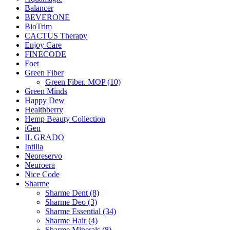
Balancer
BEVERONE
BioTrim
CACTUS Therapy
Enjoy Care
FINECODE
Foet
Green Fiber
Green Fiber. MOP (10)
Green Minds
Happy Dew
Healthberry
Hemp Beauty Collection
iGen
IL GRADO
Intilia
Neoreservo
Neuroera
Nice Code
Sharme
Sharme Dent (8)
Sharme Deo (3)
Sharme Essential (34)
Sharme Hair (4)
Sharme Minerals (8)