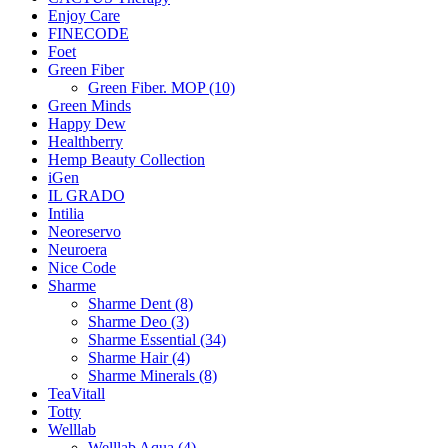
Enjoy Care
FINECODE
Foet
Green Fiber
Green Fiber. MOP (10)
Green Minds
Happy Dew
Healthberry
Hemp Beauty Collection
iGen
IL GRADO
Intilia
Neoreservo
Neuroera
Nice Code
Sharme
Sharme Dent (8)
Sharme Deo (3)
Sharme Essential (34)
Sharme Hair (4)
Sharme Minerals (8)
TeaVitall
Totty
Welllab
Welllab Aqua (4)