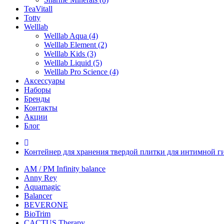
TeaVitall
Totty
Welllab
Welllab Aqua (4)
Welllab Element (2)
Welllab Kids (3)
Welllab Liquid (5)
Welllab Pro Science (4)
Аксессуары
Наборы
Бренды
Контакты
Акции
Блог
Контейнер для хранения твердой плитки для интимной 
AM / PM Infinity balance
Anny Rey
Aquamagic
Balancer
BEVERONE
BioTrim
CACTUS Therapy