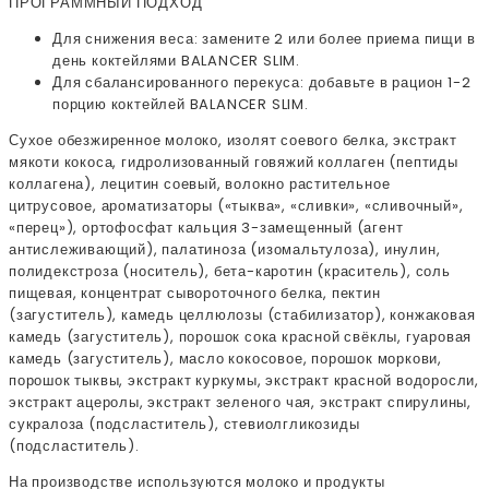
ПРОГРАММНЫЙ ПОДХОД
Для снижения веса: замените 2 или более приема пищи в
день коктейлями BALANCER SLIM.
Для сбалансированного перекуса: добавьте в рацион 1-2
порцию коктейлей BALANCER SLIM.
Сухое обезжиренное молоко, изолят соевого белка, экстракт
мякоти кокоса, гидролизованный говяжий коллаген (пептиды
коллагена), лецитин соевый, волокно растительное
цитрусовое, ароматизаторы («тыква», «сливки», «сливочный»,
«перец»), ортофосфат кальция 3-замещенный (агент
антислеживающий), палатиноза (изомальтулоза), инулин,
полидекстроза (носитель), бета-каротин (краситель), соль
пищевая, концентрат сывороточного белка, пектин
(загуститель), камедь целлюлозы (стабилизатор), конжаковая
камедь (загуститель), порошок сока красной свёклы, гуаровая
камедь (загуститель), масло кокосовое, порошок моркови,
порошок тыквы, экстракт куркумы, экстракт красной водоросли,
экстракт ацеролы, экстракт зеленого чая, экстракт спирулины,
сукралоза (подсластитель), стевиолгликозиды
(подсластитель).
На производстве используются молоко и продукты