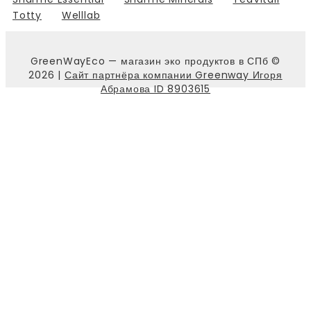
Totty
Welllab
GreenWayEco — магазин эко продуктов в СПб ©
2026 |
Сайт партнёра компании Greenway Игоря
Абрамова ID 8903615