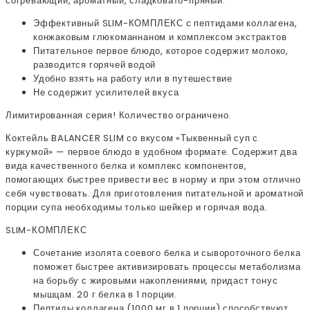
согревающий, ароматный, сладковато-пряный.
Эффективный SLIM-КОМПЛЕКС с пептидами коллагена,
конжаковым глюкоманнаном и комплексом экстрактов
Питательное первое блюдо, которое содержит молоко,
разводится горячей водой
Удобно взять на работу или в путешествие
Не содержит усилителей вкуса
Лимитированная серия! Количество ограничено.
Коктейль BALANCER SLIM со вкусом «Тыквенный суп с
куркумой» — первое блюдо в удобном формате. Содержит два
вида качественного белка и комплекс компонентов,
помогающих быстрее привести вес в норму и при этом отлично
себя чувствовать. Для приготовления питательной и ароматной
порции супа необходимы только шейкер и горячая вода.
SLIM-КОМПЛЕКС
Сочетание изолята соевого белка и сывороточного белка
поможет быстрее активизировать процессы метаболизма
на борьбу с жировыми накоплениями, придаст тонус
мышцам. 20 г белка в 1 порции.
Пептиды коллагена (1000 мг в 1 порции) способствуют