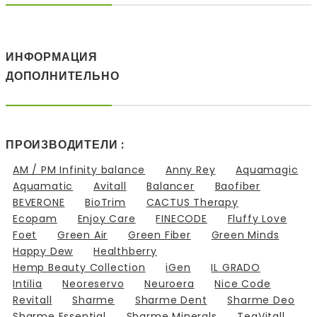
ИНФОРМАЦИЯ
ДОПОЛНИТЕЛЬНО
ПРОИЗВОДИТЕЛИ :
AM / PM Infinity balance
Anny Rey
Aquamagic
Aquamatic
Avitall
Balancer
Baofiber
BEVERONE
BioTrim
CACTUS Therapy
Ecopam
Enjoy Care
FINECODE
Fluffy Love
Foet
Green Air
Green Fiber
Green Minds
Happy Dew
Healthberry
Hemp Beauty Collection
iGen
IL GRADO
Intilia
Neoreservo
Neuroera
Nice Code
Revitall
Sharme
Sharme Dent
Sharme Deo
Sharme Essential
Sharme Minerals
TeaVitall