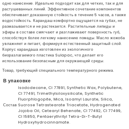
одно нанесение. Идеально подходит как для четких, так и для
растушеванных линий. Эффективное сочетание компонентов
обеспечивает доказанную стойкость в течение 5 часов, а также
водостойкость. Карандаш комфортно ощущается на губах, не
размазывается и не растекается. Растительные липиды и
эфиры в составе смягчают и разглаживают поверхность губ,
способствуя более легкому нанесению помады. Масло жожоба
увлажняет и питает, формируя естественный защитный слой.
Корпус карандаша изготовлен из экологичного
биоразлагаемого пластика Sulapac, что делает его
использование безопасным для окружающей среды.
Товар, требующий специального температурного режима.
В упаковке
Isododecane, CI 77891, Synthetic Wax, Polybutene,
CI 77491, Trimethylsiloxysilicate, Synthetic
Fluorphlogopite, Mica, Isoamyl Laurate, Silica,
Состав
Sucrose Tetrastearate Triacetate, Hydrogenated
Jojoba Oil, Cetearyl Behenate, CI 77492, CI 77499,
CI 15850, Pentaerythrityl Tetra-Di-T-Butyl
Hydroxyhydrocinnamate.