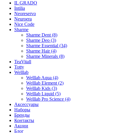
IL GRADO
Intilia
Neoreservo
Neuroera
Nice Code
Sharme
Sharme Dent (8)
Sharme Deo (3)
Sharme Essential (34)
Sharme Hair (4)
Sharme Minerals (8)
TeaVitall
Totty
Welllab
Welllab Aqua (4)
Welllab Element (2)
Welllab Kids (3)
Welllab Liquid (5)
Welllab Pro Science (4)
Аксессуары
Наборы
Бренды
Контакты
Акции
Блог