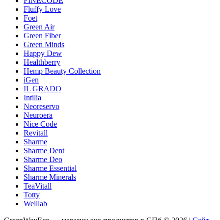
FINECODE
Fluffy Love
Foet
Green Air
Green Fiber
Green Minds
Happy Dew
Healthberry
Hemp Beauty Collection
iGen
IL GRADO
Intilia
Neoreservo
Neuroera
Nice Code
Revitall
Sharme
Sharme Dent
Sharme Deo
Sharme Essential
Sharme Minerals
TeaVitall
Totty
Welllab