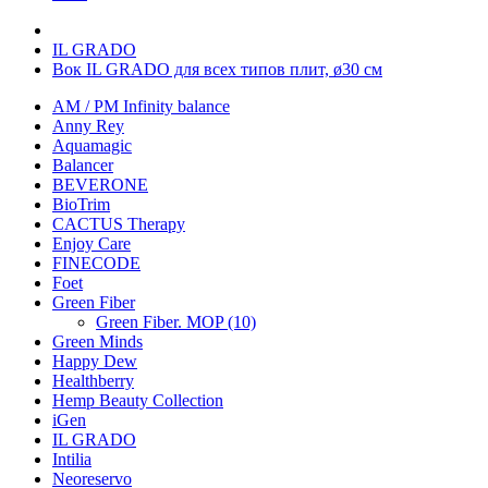
IL GRADO
Вок IL GRADO для всех типов плит, ø30 см
AM / PM Infinity balance
Anny Rey
Aquamagic
Balancer
BEVERONE
BioTrim
CACTUS Therapy
Enjoy Care
FINECODE
Foet
Green Fiber
Green Fiber. MOP (10)
Green Minds
Happy Dew
Healthberry
Hemp Beauty Collection
iGen
IL GRADO
Intilia
Neoreservo