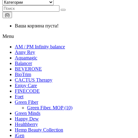
(0)
Ваша корзина пуста!
Menu
AM / PM Infinity balance
Anny Rey
Aquamagic
Balancer
BEVERONE
BioTrim
CACTUS Therapy
Enjoy Care
FINECODE
Foet
Green Fiber
Green Fiber. MOP (10)
Green Minds
Happy Dew
Healthberry
Hemp Beauty Collection
iGen