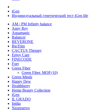
iGen
Индивидуальный генетический тест iGen life
AM / PM Infinity balance
Anny Rey
Aquamagic
Balancer
BEVERONE
BioTrim
CACTUS Therapy
Enjoy Care
FINECODE
Foet
Green Fiber
Green Fiber. MOP (10)
Green Minds
Happy Dew
Healthberry
Hemp Beauty Collection
iGen
IL GRADO
Intilia
Neoreservo