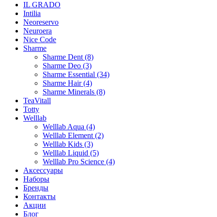
IL GRADO
Intilia
Neoreservo
Neuroera
Nice Code
Sharme
Sharme Dent (8)
Sharme Deo (3)
Sharme Essential (34)
Sharme Hair (4)
Sharme Minerals (8)
TeaVitall
Totty
Welllab
Welllab Aqua (4)
Welllab Element (2)
Welllab Kids (3)
Welllab Liquid (5)
Welllab Pro Science (4)
Аксессуары
Наборы
Бренды
Контакты
Акции
Блог