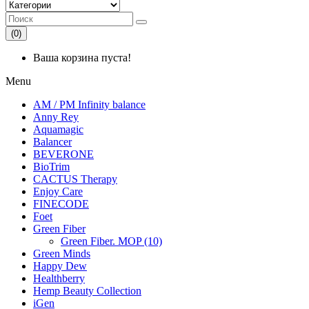
(0)
Ваша корзина пуста!
Menu
AM / PM Infinity balance
Anny Rey
Aquamagic
Balancer
BEVERONE
BioTrim
CACTUS Therapy
Enjoy Care
FINECODE
Foet
Green Fiber
Green Fiber. MOP (10)
Green Minds
Happy Dew
Healthberry
Hemp Beauty Collection
iGen