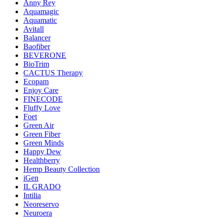
Anny Rey
Aquamagic
Aquamatic
Avitall
Balancer
Baofiber
BEVERONE
BioTrim
CACTUS Therapy
Ecopam
Enjoy Care
FINECODE
Fluffy Love
Foet
Green Air
Green Fiber
Green Minds
Happy Dew
Healthberry
Hemp Beauty Collection
iGen
IL GRADO
Intilia
Neoreservo
Neuroera