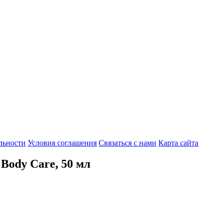
льности
Условия соглашения
Связаться с нами
Карта сайта
ody Care, 50 мл