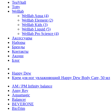
TeaVitall
Totty
Welllab
Welllab Aqua (4)
Welllab Element (2)
Welllab Kids (3)
Welllab Liquid (5)
Welllab Pro Science (4)
Аксессуары
Наборы
Бренды
Контакты
Акции
Блог
Happy Dew
Крем для ног увлажняющий Happy Dew Body Care, 50 мл
AM / PM Infinity balance
Anny Rey
Aquamagic
Balancer
BEVERONE
BioTrim