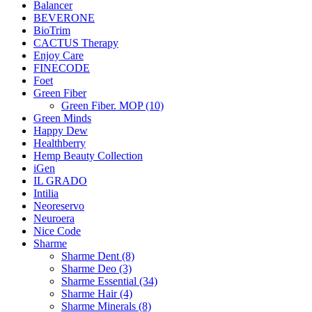
Balancer
BEVERONE
BioTrim
CACTUS Therapy
Enjoy Care
FINECODE
Foet
Green Fiber
Green Fiber. MOP (10)
Green Minds
Happy Dew
Healthberry
Hemp Beauty Collection
iGen
IL GRADO
Intilia
Neoreservo
Neuroera
Nice Code
Sharme
Sharme Dent (8)
Sharme Deo (3)
Sharme Essential (34)
Sharme Hair (4)
Sharme Minerals (8)