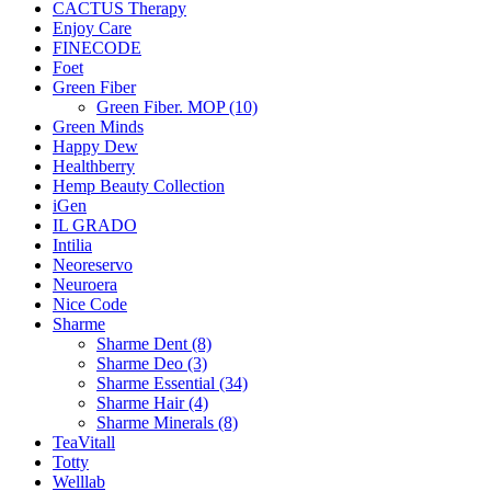
CACTUS Therapy
Enjoy Care
FINECODE
Foet
Green Fiber
Green Fiber. MOP (10)
Green Minds
Happy Dew
Healthberry
Hemp Beauty Collection
iGen
IL GRADO
Intilia
Neoreservo
Neuroera
Nice Code
Sharme
Sharme Dent (8)
Sharme Deo (3)
Sharme Essential (34)
Sharme Hair (4)
Sharme Minerals (8)
TeaVitall
Totty
Welllab