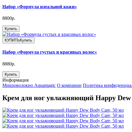
Набор «Формула идеальной кожи»
8800р.
Купить
КУПИТЬ
Купить
Набор «Формула густых и красивых волос»
8880р.
Купить
Информация
Микроволокно Aquamagic
О компании
Политика конфиденциа
Крем для ног увлажняющий Happy Dew B