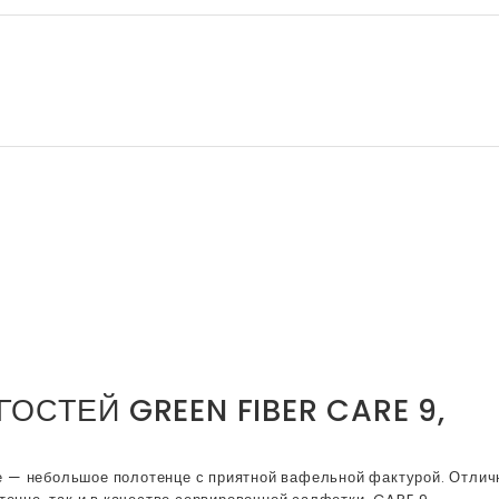
СТЕЙ GREEN FIBER CARE 9,
е — небольшое полотенце с приятной вафельной фактурой. Отлич