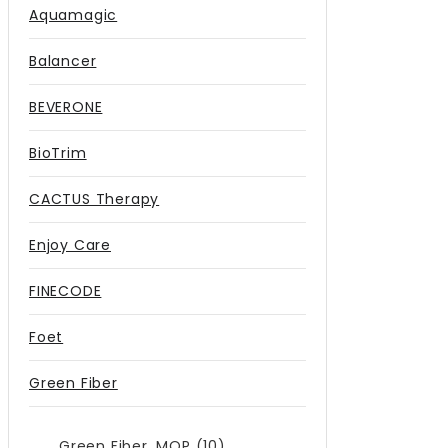
Aquamagic
Balancer
BEVERONE
BioTrim
CACTUS Therapy
Enjoy Care
FINECODE
Foet
Green Fiber
Green Fiber. MOP (10)