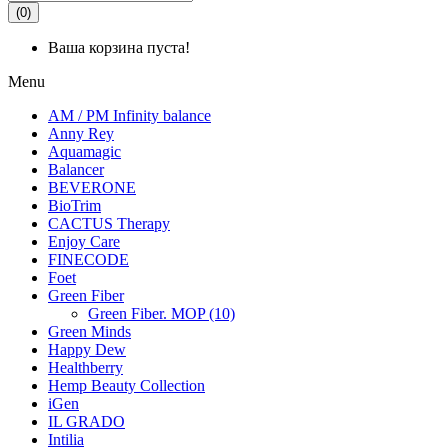
(0)
Ваша корзина пуста!
Menu
AM / PM Infinity balance
Anny Rey
Aquamagic
Balancer
BEVERONE
BioTrim
CACTUS Therapy
Enjoy Care
FINECODE
Foet
Green Fiber
Green Fiber. MOP (10)
Green Minds
Happy Dew
Healthberry
Hemp Beauty Collection
iGen
IL GRADO
Intilia