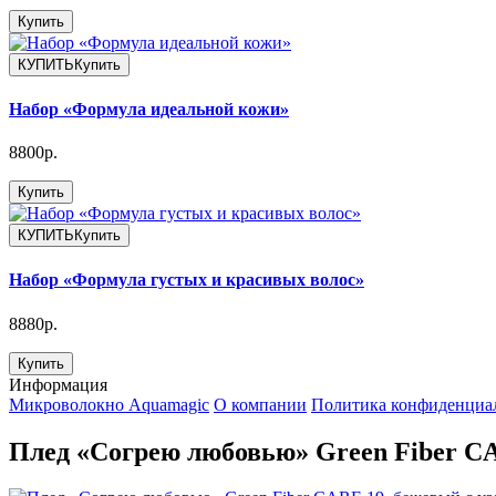
Купить
КУПИТЬ
Купить
Набор «Формула идеальной кожи»
8800р.
Купить
КУПИТЬ
Купить
Набор «Формула густых и красивых волос»
8880р.
Купить
Информация
Микроволокно Aquamagic
О компании
Политика конфиденциа
Плед «Согрею любовью» Green Fiber CA