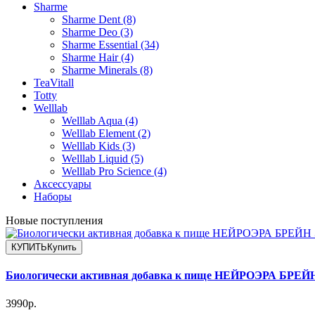
Sharme
Sharme Dent (8)
Sharme Deo (3)
Sharme Essential (34)
Sharme Hair (4)
Sharme Minerals (8)
TeaVitall
Totty
Welllab
Welllab Aqua (4)
Welllab Element (2)
Welllab Kids (3)
Welllab Liquid (5)
Welllab Pro Science (4)
Аксессуары
Наборы
Новые поступления
КУПИТЬ
Купить
Биологически активная добавка к пище НЕЙРОЭРА БР
3990р.