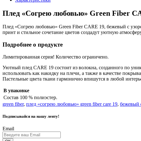
Плед «Согрею любовью» Green Fiber CA
Плед «Согрею любовью» Green Fiber CARE 19, бежевый с узор
принт и стильное сочетание цветов создадут уютную атмосфер
Подробнее о продукте
Лимитированная серия! Количество ограничено.
Уютный плед CARE 19 состоит из волокна, созданного по уник
использовать как накидку на плечи, а также в качестве покры
Пастельные цвета ткани гармонично впишутся в любой интерь
В упаковке
Состав
100 % полиэстер.
green fiber
,
плед «согрею любовью» green fiber care 19
,
бежевый 
Подписывайся на нашу ленту!
Email