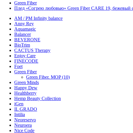
Green Fiber
Плед «Согрею любовью» Green Fiber CARE 19, бежевый 
AM / PM Infinity balance
Anny Rey
Aquamagic
Balancer
BEVERONE
BioTrim
CACTUS Therapy
Enjoy Care
FINECODE
Foet
Green Fiber
Green Fiber. MOP (10)
Green Minds
Happy Dew
Healthberry
Hemp Beauty Collection
iGen
IL GRADO
Intilia
Neoreservo
Neuroera
Nice Code