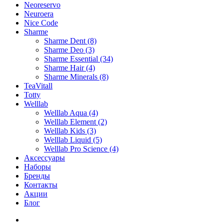
Neoreservo
Neuroera
Nice Code
Sharme
Sharme Dent (8)
Sharme Deo (3)
Sharme Essential (34)
Sharme Hair (4)
Sharme Minerals (8)
TeaVitall
Totty
Welllab
Welllab Aqua (4)
Welllab Element (2)
Welllab Kids (3)
Welllab Liquid (5)
Welllab Pro Science (4)
Аксессуары
Наборы
Бренды
Контакты
Акции
Блог