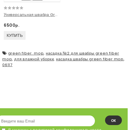
Универсальная швабра Green Fiber MOP с двумя насадками
6500р.
КУПИТЬ
green fiber. mop
,
насадка №2 для швабры green fiber
mop
,
для влажной уборки
,
насадка швабры green fiber mop
,
06117
ПОДПИСЫВАЙСЯ НА НАШУ
ЛЕНТУ!
ОК
политикой конфиденциальности
Я согласен с