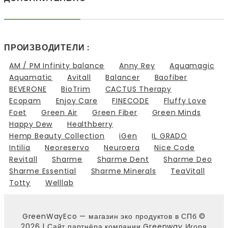
ПРОИЗВОДИТЕЛИ :
AM / PM Infinity balance
Anny Rey
Aquamagic
Aquamatic
Avitall
Balancer
Baofiber
BEVERONE
BioTrim
CACTUS Therapy
Ecopam
Enjoy Care
FINECODE
Fluffy Love
Foet
Green Air
Green Fiber
Green Minds
Happy Dew
Healthberry
Hemp Beauty Collection
iGen
IL GRADO
Intilia
Neoreservo
Neuroera
Nice Code
Revitall
Sharme
Sharme Dent
Sharme Deo
Sharme Essential
Sharme Minerals
TeaVitall
Totty
Welllab
GreenWayEco — магазин эко продуктов в СПб ©
2026 |
Сайт партнёра компании Greenway Игоря