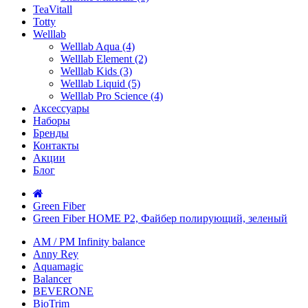
TeaVitall
Totty
Welllab
Welllab Aqua (4)
Welllab Element (2)
Welllab Kids (3)
Welllab Liquid (5)
Welllab Pro Science (4)
Аксессуары
Наборы
Бренды
Контакты
Акции
Блог
Green Fiber
Green Fiber HOME P2, Файбер полирующий, зеленый
AM / PM Infinity balance
Anny Rey
Aquamagic
Balancer
BEVERONE
BioTrim