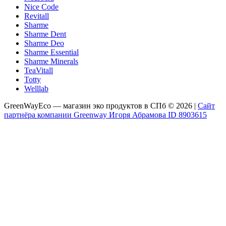
Nice Code
Revitall
Sharme
Sharme Dent
Sharme Deo
Sharme Essential
Sharme Minerals
TeaVitall
Totty
Welllab
GreenWayEco — магазин эко продуктов в СПб © 2026 |
Сайт
партнёра компании Greenway Игоря Абрамова ID 8903615