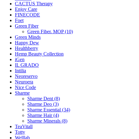
CACTUS Therapy
Enjoy Care
FINECODE
Foet
Green Fiber
Green Fiber. MOP (10)
Green Minds
Happy Dew
Healthberry
Hemp Beauty Collection
iGen
IL GRADO
Intilia
Neoreservo
Neuroera
Nice Code
Sharme
Sharme Dent (8)
Sharme Deo (3)
Sharme Essential (34)
Sharme Hair (4)
Sharme Minerals (8)
TeaVitall
Totty
Welllab