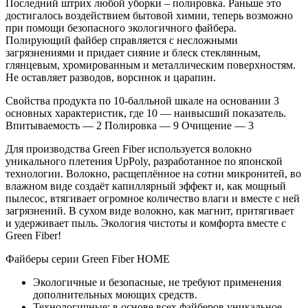
Последний штрих любой уборки – полировка. Раньше это
достигалось воздействием бытовой химии, теперь возможно
при помощи безопасного экологичного файбера.
Полирующий файбер справляется с несложными
загрязнениями и придает сияние и блеск стеклянным,
глянцевым, хромированным и металлическим поверхностям.
Не оставляет разводов, ворсинок и царапин.
Свойства продукта по 10-балльной шкале на основании 3
основных характеристик, где 10 — наивысший показатель.
Впитываемость — 2 Полировка — 9 Очищение — 3
Для производства Green Fiber используется волокно
уникального плетения UpPoly, разработанное по японской
технологии. Волокно, расщеплённое на сотни микронитей, во
влажном виде создаёт капиллярный эффект и, как мощный
пылесос, втягивает огромное количество влаги и вместе с ней
загрязнений. В сухом виде волокно, как магнит, притягивает
и удерживает пыль. Экология чистоты и комфорта вместе с
Green Fiber!
Файберы серии Green Fiber HOME
Экологичные и безопасные, не требуют применения
дополнительных моющих средств.
Технологичные: в основе всех файберов уникальное