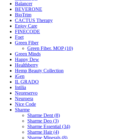
Balancer
BEVERONE
BioTrim
CACTUS Therapy
Enjoy Care
FINECODE
Foet
Green Fiber
Green Fiber. MOP (10)
Green Minds
Happy Dew
Healthberry
Hemp Beauty Collection
iGen
IL GRADO
Intilia
Neoreservo
Neuroera
Nice Code
Sharme
Sharme Dent (8)
Sharme Deo (3)
Sharme Essential (34)
Sharme Hair (4)
Sharme Minerals (8)