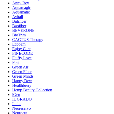
Anny Rey
Aquamagic
Aquamatic
Avitall
Balancer
Baofiber
BEVERONE
BioTrim
CACTUS Therapy
Ecopam
Enjoy Care
FINECODE
Fluffy Love
Foet
Green Air
Green Fiber
Green Minds
Happy Dew
Healthberry
Hemp Beauty Collection
iGen
IL GRADO
Intilia
Neoreservo
Neuroera