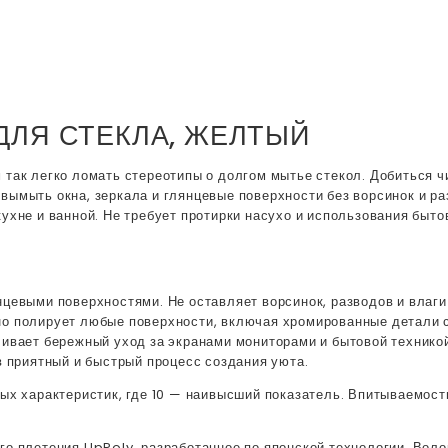
Р ДЛЯ СТЕКЛА, ЖЕЛТЫЙ
так легко ломать стереотипы о долгом мытье стекол. Добиться чи
вымыть окна, зеркала и глянцевые поверхности без ворсинок и р
ухне и ванной. Не требует протирки насухо и использования быто
цевыми поверхностями. Не оставляет ворсинок, разводов и влаги
но полирует любые поверхности, включая хромированные детали 
ивает бережный уход за экранами мониторами и бытовой техникой
в приятный и быстрый процесс создания уюта.
ных характеристик, где 10 — наивысший показатель. Впитываемос
о плетения UpPoly, разработанное по японской технологии. Воло