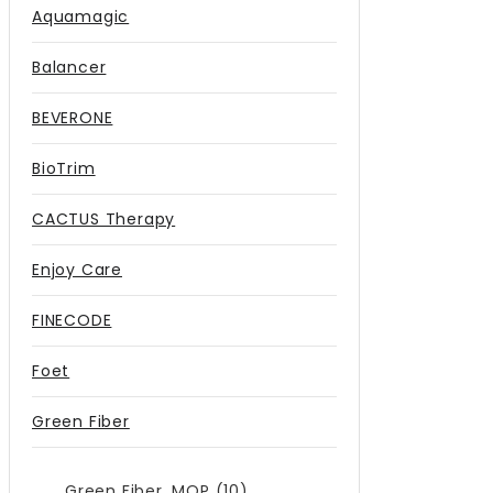
Aquamagic
Balancer
BEVERONE
BioTrim
CACTUS Therapy
Enjoy Care
FINECODE
Foet
Green Fiber
Green Fiber. MOP (10)