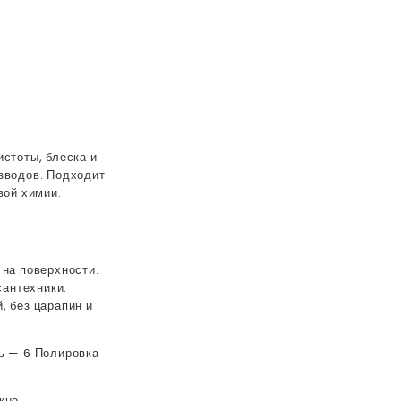
стоты, блеска и
азводов. Подходит
вой химии.
 на поверхности.
сантехники.
, без царапин и
ть — 6 Полировка
кно,