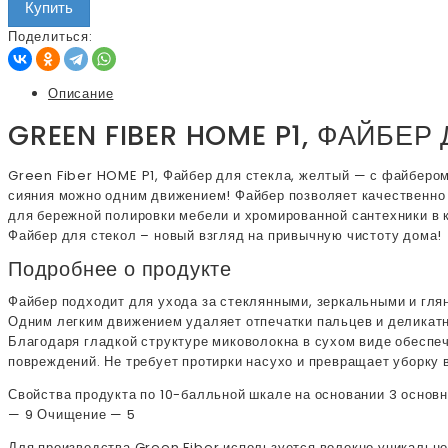
Купить
Поделиться:
Описание
GREEN FIBER HOME P1, ФАЙБЕ
Green Fiber HOME P1, Файбер для стекла, желтый — с файбером 
сияния можно одним движением! Файбер позволяет качественно 
для бережной полировки мебели и хромированной сантехники в к
Файбер для стекол – новый взгляд на привычную чистоту дома!
Подробнее о продукте
Файбер подходит для ухода за стеклянными, зеркальными и глян
Одним легким движением удаляет отпечатки пальцев и деликат
Благодаря гладкой структуре миковолокна в сухом виде обеспеч
повреждений. Не требует протирки насухо и превращает уборку 
Свойства продукта по 10-балльной шкале на основании 3 основ
— 9 Очищение — 5
Для производства Green Fiber используется волокно уникальног