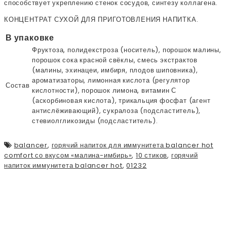
способствует укреплению стенок сосудов, синтезу коллагена.
КОНЦЕНТРАТ СУХОЙ ДЛЯ ПРИГОТОВЛЕНИЯ НАПИТКА.
В упаковке
Фруктоза, полидекстроза (носитель), порошок малины,
порошок сока красной свёклы, смесь экстрактов
(малины, эхинацеи, имбиря, плодов шиповника),
ароматизаторы, лимонная кислота (регулятор
Состав
кислотности), порошок лимона, витамин С
(аскорбиновая кислота), трикальция фосфат (агент
антислёживающий), сукралоза (подсластитель),
стевиолгликозиды (подсластитель).
balancer
,
горячий напиток для иммунитета balancer hot
comfort со вкусом «малина-имбирь»
,
10 стиков
,
горячий
напиток иммунитета balancer hot
,
01232
ПОДПИСЫВАЙСЯ НА НАШУ
ЛЕНТУ!