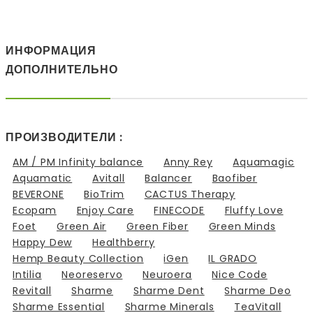
ИНФОРМАЦИЯ
ДОПОЛНИТЕЛЬНО
ПРОИЗВОДИТЕЛИ :
AM / PM Infinity balance
Anny Rey
Aquamagic
Aquamatic
Avitall
Balancer
Baofiber
BEVERONE
BioTrim
CACTUS Therapy
Ecopam
Enjoy Care
FINECODE
Fluffy Love
Foet
Green Air
Green Fiber
Green Minds
Happy Dew
Healthberry
Hemp Beauty Collection
iGen
IL GRADO
Intilia
Neoreservo
Neuroera
Nice Code
Revitall
Sharme
Sharme Dent
Sharme Deo
Sharme Essential
Sharme Minerals
TeaVitall