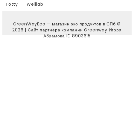
Totty
Welllab
GreenWayEco — магазин эко продуктов в СПб ©
2026 |
Сайт партнёра компании Greenway Игоря
Абрамова ID 8903615