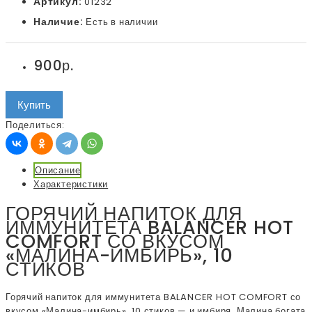
Артикул:
01232
Наличие:
Есть в наличии
900р.
Купить
Поделиться:
Описание
Характеристики
ГОРЯЧИЙ НАПИТОК ДЛЯ
ИММУНИТЕТА BALANCER HOT
COMFORT СО ВКУСОМ
«МАЛИНА-ИМБИРЬ», 10
СТИКОВ
Горячий напиток для иммунитета BALANCER HOT COMFORT со
вкусом «Малина-имбирь», 10 стиков — и имбиря. Малина богата