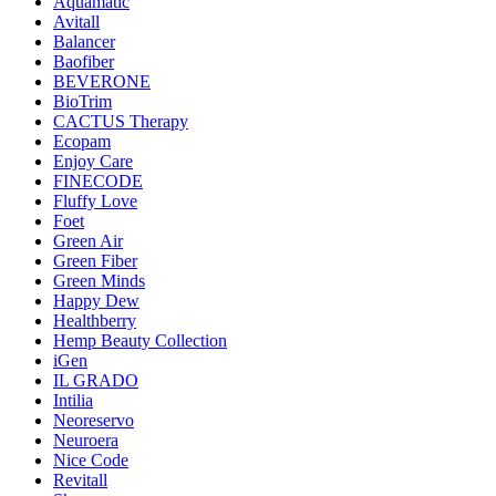
Aquamatic
Avitall
Balancer
Baofiber
BEVERONE
BioTrim
CACTUS Therapy
Ecopam
Enjoy Care
FINECODE
Fluffy Love
Foet
Green Air
Green Fiber
Green Minds
Happy Dew
Healthberry
Hemp Beauty Collection
iGen
IL GRADO
Intilia
Neoreservo
Neuroera
Nice Code
Revitall