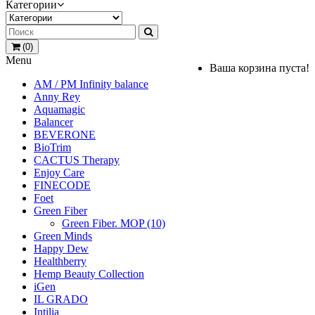
Категории
(0)
Menu
Ваша корзина пуста!
AM / PM Infinity balance
Anny Rey
Aquamagic
Balancer
BEVERONE
BioTrim
CACTUS Therapy
Enjoy Care
FINECODE
Foet
Green Fiber
Green Fiber. MOP (10)
Green Minds
Happy Dew
Healthberry
Hemp Beauty Collection
iGen
IL GRADO
Intilia