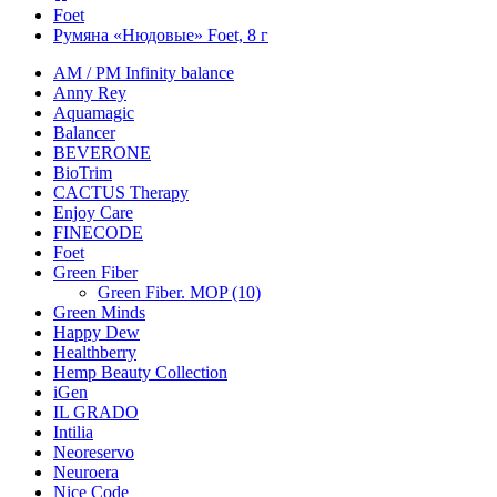
Foet
Румяна «Нюдовые» Foet, 8 г
AM / PM Infinity balance
Anny Rey
Aquamagic
Balancer
BEVERONE
BioTrim
CACTUS Therapy
Enjoy Care
FINECODE
Foet
Green Fiber
Green Fiber. MOP (10)
Green Minds
Happy Dew
Healthberry
Hemp Beauty Collection
iGen
IL GRADO
Intilia
Neoreservo
Neuroera
Nice Code