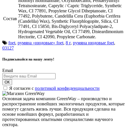
Isononyl Isononanoate, Octyldodecanol, Pentaerythrityl
Tetraisostearate, Caprylic / Capric Triglyceride, Synthetic
Wax, CI 77891, Propylene Glycol Diheptanoate, CI
77492, Polybutene, Candelilla Cera (Euphorbia Cerifera
Состав
(Candelila) Wax), Synthetic Fluorphlogopite, Silica, CI
77491, CI 15850, Bis-Diglyceryl Polyacyladipate-2,
Hydrogenated Vegetable Oil, CI 77499, Disteardimonium
Hectorite, CI 42090, Propylene Carbonate.
foet
,
румяна «нюдовые» foet
,
8 г
,
румяна нюдовые foet
,
03127
Подписывайся на нашу ленту!
Email
ОК
Я согласен с
политикой конфиденциальности
Основная задача компании GreenWay – производство и
распространение новейших экологичных продуктов, которые
помогут сделать жизнь лучше. Вся продукция сделана на
основе новейших формул, разработанных и
протестированных опытными специалистами научного
сектора.