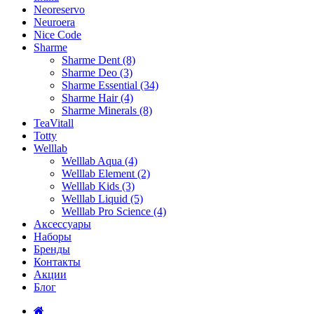
Neoreservo
Neuroera
Nice Code
Sharme
Sharme Dent (8)
Sharme Deo (3)
Sharme Essential (34)
Sharme Hair (4)
Sharme Minerals (8)
TeaVitall
Totty
Welllab
Welllab Aqua (4)
Welllab Element (2)
Welllab Kids (3)
Welllab Liquid (5)
Welllab Pro Science (4)
Аксессуары
Наборы
Бренды
Контакты
Акции
Блог