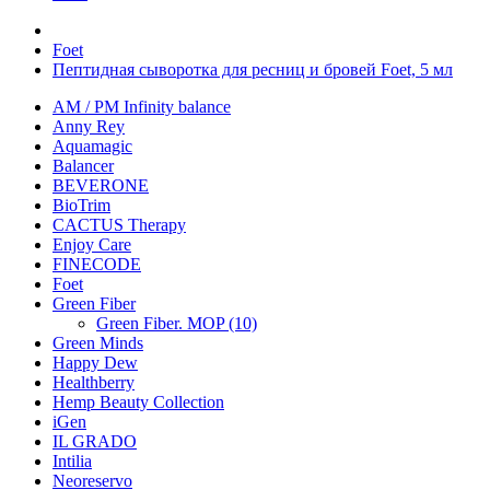
Foet
Пептидная сыворотка для ресниц и бровей Foet, 5 мл
AM / PM Infinity balance
Anny Rey
Aquamagic
Balancer
BEVERONE
BioTrim
CACTUS Therapy
Enjoy Care
FINECODE
Foet
Green Fiber
Green Fiber. MOP (10)
Green Minds
Happy Dew
Healthberry
Hemp Beauty Collection
iGen
IL GRADO
Intilia
Neoreservo