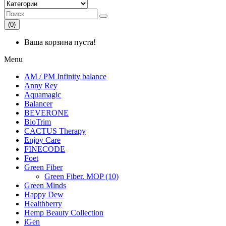
(0)
Ваша корзина пуста!
Menu
AM / PM Infinity balance
Anny Rey
Aquamagic
Balancer
BEVERONE
BioTrim
CACTUS Therapy
Enjoy Care
FINECODE
Foet
Green Fiber
Green Fiber. MOP (10)
Green Minds
Happy Dew
Healthberry
Hemp Beauty Collection
iGen