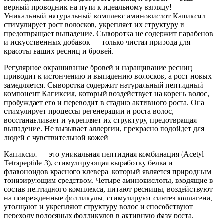
верный проводник на пути к идеальному взгляду!
Уникальный натуральный комплекс аминокислот Капиксил
стимулирует рост волосков, укрепляет их структуру и
предотвращает выпадение. Сыворотка не содержит парабенов
и искусственных добавок — только чистая природа для
красоты ваших ресниц и бровей.
Регулярное окрашивание бровей и наращивание ресниц
приводит к истончению и выпадению волосков, а рост новых
замедляется. Сыворотка содержит натуральный пептидный
компонент Капиксил, который воздействует на корень волос,
пробуждает его и переводит в стадию активного роста. Она
стимулирует процессы регенерации и роста волос,
восстанавливает и укрепляет их структуру, предотвращая
выпадение. Не вызывает аллергии, прекрасно подойдет для
людей с чувствительной кожей.
Капиксил — это уникальная пептидная комбинация (Acetyl
Tetrapeptide-3), стимулирующая выработку белка и
флавоноидов красного клевера, который является природным
тонизирующим средством. Четыре аминокислоты, входящие в
состав пептидного комплекса, питают ресницы, воздействуют
на поврежденные фолликулы, стимулируют синтез коллагена,
утолщают и укрепляют структуру волос и способствуют
переходу волосяных фолликулов в активную фазу роста.