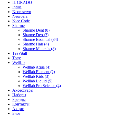
IL GRADO
Intilia
Neoreservo
Neuroera
Nice Code
Sharme
Sharme Dent (8)
Sharme Deo (3)
Sharme Essential (34)
Sharme Hair (4)
Sharme Minerals (8)
TeaVitall
Totty
Welllab
Welllab Aqua (4)
Welllab Element (2)
Welllab Kids (3)
Welllab Liquid (5)
Welllab Pro Science (4)
Аксессуары
Наборы
Бренды
Контакты
Акции
Блог