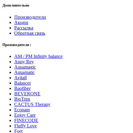
Дополнительно
Производители
Акции
Рассылка
Обратная связь
Производители :
AM / PM Infinity balance
Anny Rey
Aquamagic
Aquamatic
Avitall
Balancer
Baofiber
BEVERONE
BioTrim
CACTUS Therapy
Ecopam
Enjoy Care
FINECODE
Fluffy Love
Foet