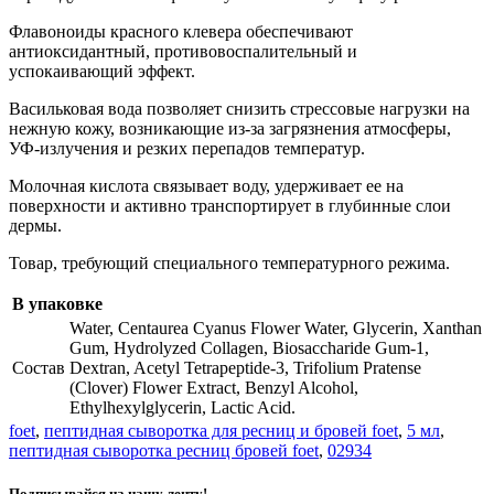
Флавоноиды красного клевера обеспечивают
антиоксидантный, противовоспалительный и
успокаивающий эффект.
Васильковая вода позволяет снизить стрессовые нагрузки на
нежную кожу, возникающие из-за загрязнения атмосферы,
УФ-излучения и резких перепадов температур.
Молочная кислота связывает воду, удерживает ее на
поверхности и активно транспортирует в глубинные слои
дермы.
Товар, требующий специального температурного режима.
В упаковке
Water, Centaurea Cyanus Flower Water, Glycerin, Xanthan
Gum, Hydrolyzed Collagen, Biosaccharide Gum-1,
Состав
Dextran, Acetyl Tetrapeptide-3, Trifolium Pratense
(Clover) Flower Extract, Benzyl Alcohol,
Ethylhexylglycerin, Lactic Acid.
foet
,
пептидная сыворотка для ресниц и бровей foet
,
5 мл
,
пептидная сыворотка ресниц бровей foet
,
02934
Подписывайся на нашу ленту!