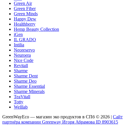
Green Air
Green Fiber
Green Minds
Happy Dew
Healthberry
Hemp Beauty Collection
iGen
IL GRADO
Intilia
Neoreservo
Neuroera
Nice Code
Revitall
Sharme
Sharme Dent
Sharme Deo
Sharme Essential
Sharme Minerals
TeaVitall
Totty
Welllab
GreenWayEco — магазин эко продуктов в СПб © 2026 |
Сайт
партнёра компании Greenway Игоря Абрамова ID 8903615