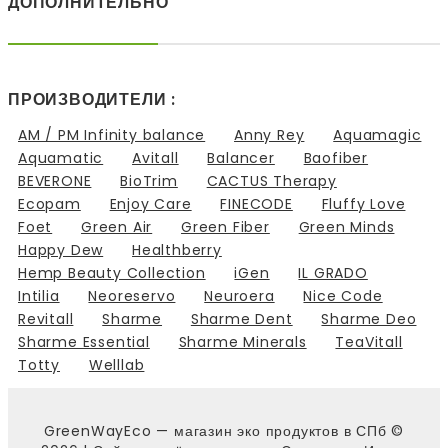
ДОПОЛНИТЕЛЬНО
ПРОИЗВОДИТЕЛИ :
AM / PM Infinity balance
Anny Rey
Aquamagic
Aquamatic
Avitall
Balancer
Baofiber
BEVERONE
BioTrim
CACTUS Therapy
Ecopam
Enjoy Care
FINECODE
Fluffy Love
Foet
Green Air
Green Fiber
Green Minds
Happy Dew
Healthberry
Hemp Beauty Collection
iGen
IL GRADO
Intilia
Neoreservo
Neuroera
Nice Code
Revitall
Sharme
Sharme Dent
Sharme Deo
Sharme Essential
Sharme Minerals
TeaVitall
Totty
Welllab
GreenWayEco — магазин эко продуктов в СПб ©