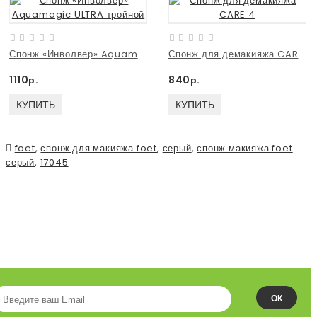
Спонж «Инволвер» Aquamagic ULTRA тройной
Спонж для демакияжа CARE 4
1110р.
840р.
КУПИТЬ
КУПИТЬ
foet
,
спонж для макияжа foet
,
серый
,
спонж макияжа foet
серый
,
17045
ПОДПИСЫВАЙСЯ НА НАШУ
ЛЕНТУ!
ОК