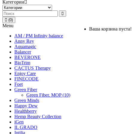
Категории
(0)
Menu
Ваша корзина пуста!
AM / PM Infinity balance
Anny Rey
Aquamagic
Balancer
BEVERONE
BioTrim
CACTUS Therapy
Enjoy Care
FINECODE
Foet
Green Fiber
Green Fiber. MOP (10)
Green Minds
Happy Dew
Healthberry
Hemp Beauty Collection
iGen
IL GRADO
Intilia