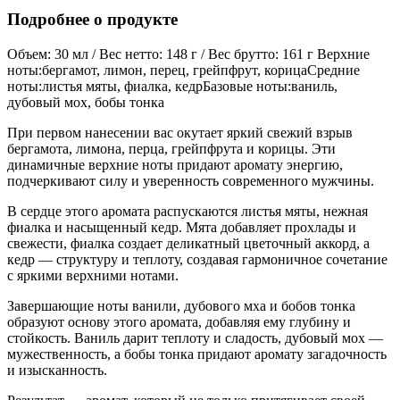
Подробнее о продукте
Объем: 30 мл / Вес нетто: 148 г / Вес брутто: 161 г Верхние
ноты:бергамот, лимон, перец, грейпфрут, корицаСредние
ноты:листья мяты, фиалка, кедрБазовые ноты:ваниль,
дубовый мох, бобы тонка
При первом нанесении вас окутает яркий свежий взрыв
бергамота, лимона, перца, грейпфрута и корицы. Эти
динамичные верхние ноты придают аромату энергию,
подчеркивают силу и уверенность современного мужчины.
В сердце этого аромата распускаются листья мяты, нежная
фиалка и насыщенный кедр. Мята добавляет прохлады и
свежести, фиалка создает деликатный цветочный аккорд, а
кедр — структуру и теплоту, создавая гармоничное сочетание
с яркими верхними нотами.
Завершающие ноты ванили, дубового мха и бобов тонка
образуют основу этого аромата, добавляя ему глубину и
стойкость. Ваниль дарит теплоту и сладость, дубовый мох —
мужественность, а бобы тонка придают аромату загадочность
и изысканность.