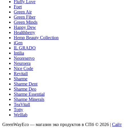
Fluffy Love
Foet
Green Air
Green Fiber
Green Minds
Happy Dew
Healthberry
Hemp Beauty Collection
iGen
IL GRADO
Intilia
Neoreservo
Neuroera
Nice Code
Revitall
Sharme
Sharme Dent
Sharme Deo
Sharme Essential
Sharme Minerals
TeaVitall
Totty
Welllab
GreenWayEco — магазин эко продуктов в СПб © 2026 |
Сайт