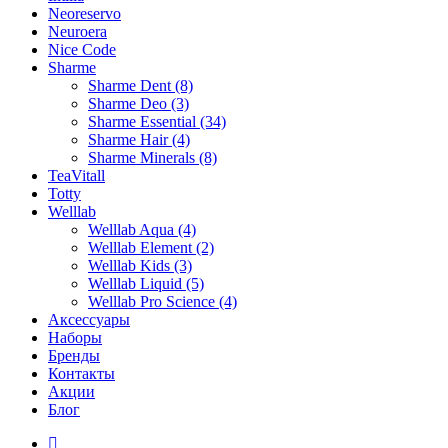
Neoreservo
Neuroera
Nice Code
Sharme
Sharme Dent (8)
Sharme Deo (3)
Sharme Essential (34)
Sharme Hair (4)
Sharme Minerals (8)
TeaVitall
Totty
Welllab
Welllab Aqua (4)
Welllab Element (2)
Welllab Kids (3)
Welllab Liquid (5)
Welllab Pro Science (4)
Аксессуары
Наборы
Бренды
Контакты
Акции
Блог