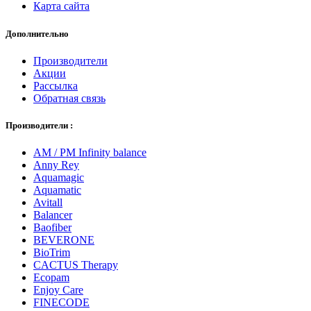
Карта сайта
Дополнительно
Производители
Акции
Рассылка
Обратная связь
Производители :
AM / PM Infinity balance
Anny Rey
Aquamagic
Aquamatic
Avitall
Balancer
Baofiber
BEVERONE
BioTrim
CACTUS Therapy
Ecopam
Enjoy Care
FINECODE