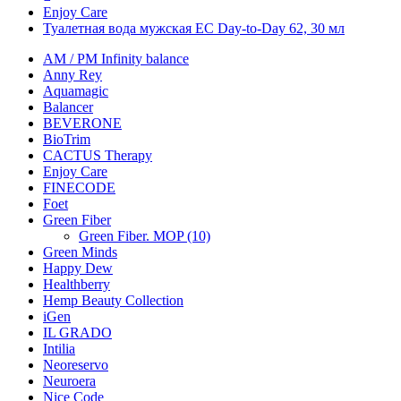
Enjoy Care
Туалетная вода мужская EC Day-to-Day 62, 30 мл
AM / PM Infinity balance
Anny Rey
Aquamagic
Balancer
BEVERONE
BioTrim
CACTUS Therapy
Enjoy Care
FINECODE
Foet
Green Fiber
Green Fiber. MOP (10)
Green Minds
Happy Dew
Healthberry
Hemp Beauty Collection
iGen
IL GRADO
Intilia
Neoreservo
Neuroera
Nice Code