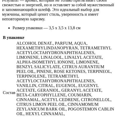
Результат — аромат, который не только притягивает своей
свежестью и энергией, но и оставляет за собой мужественный
и запоминающийся шлейф. Это идеальный выбор для
мужчины, который ценит стиль, уверенность и имеет
неповторимую харизму.
Размер упаковки — 3,5 х 3,5 х 13,8 см
В упаковке
ALCOHOL DENAT., PARFUM, AQUA,
HEXAMETHYLINDANOPYRAN, TETRAMETHYL
ACETYLOCTAHYDRONAPHTHALENES,
LIMONENE, LINALOOL, LINALYL ACETATE,
ALPHA-ISOMETHYL IONONE, LIMONENE,
BENZYL SALICYLATE, CITRUS AURANTIUM
PEEL OIL, PINENE, ROSE KETONES, TERPINEOL,
TERPINOLENE, TETRAMETHYL
ACETYLOCTAHYDRONAPHTHALENES,
VANILLIN, CITRAL, EUGENOL, EUGENYL
ACETATE, GERANIOL, GERANYL ACETATE,
Состав
BETA-CARYOPHYLLENE, COUMARIN,
CINNAMAL, ACETYL CEDRENE, CITRONELLOL,
CITRUS LIMON PEEL OIL, CINNAMOMUM
ZEYLANICUM BARK OIL, POGOSTEMON CABLIN
OIL, HEXYL CINNAMAL,