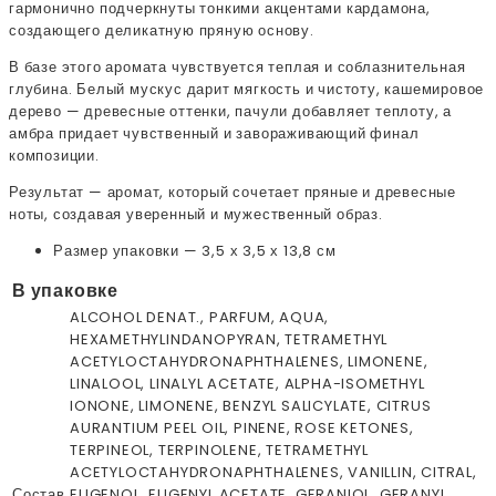
гармонично подчеркнуты тонкими акцентами кардамона,
создающего деликатную пряную основу.
В базе этого аромата чувствуется теплая и соблазнительная
глубина. Белый мускус дарит мягкость и чистоту, кашемировое
дерево — древесные оттенки, пачули добавляет теплоту, а
амбра придает чувственный и завораживающий финал
композиции.
Результат — аромат, который сочетает пряные и древесные
ноты, создавая уверенный и мужественный образ.
Размер упаковки — 3,5 х 3,5 х 13,8 см
В упаковке
ALCOHOL DENAT., PARFUM, AQUA,
HEXAMETHYLINDANOPYRAN, TETRAMETHYL
ACETYLOCTAHYDRONAPHTHALENES, LIMONENE,
LINALOOL, LINALYL ACETATE, ALPHA-ISOMETHYL
IONONE, LIMONENE, BENZYL SALICYLATE, CITRUS
AURANTIUM PEEL OIL, PINENE, ROSE KETONES,
TERPINEOL, TERPINOLENE, TETRAMETHYL
ACETYLOCTAHYDRONAPHTHALENES, VANILLIN, CITRAL,
Состав
EUGENOL, EUGENYL ACETATE, GERANIOL, GERANYL