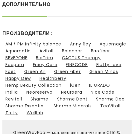
ДОПОЛНИТЕЛЬНО
ПРОИЗВОДИТЕЛИ :
AM / PM Infinity balance
Anny Rey
Aquamagic
Aquamatic
Avitall
Balancer
Baofiber
BEVERONE
BioTrim
CACTUS Therapy
Ecopam
Enjoy Care
FINECODE
Fluffy Love
Foet
Green Air
Green Fiber
Green Minds
Happy Dew
Healthberry
Hemp Beauty Collection
iGen
IL GRADO
Intilia
Neoreservo
Neuroera
Nice Code
Revitall
Sharme
Sharme Dent
Sharme Deo
Sharme Essential
Sharme Minerals
TeaVitall
Totty
Welllab
GreenWayEco — магазин эко продуктов в СПб ©