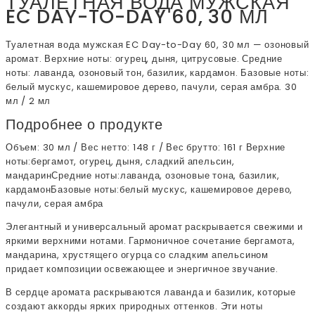
ТУАЛЕТНАЯ ВОДА МУЖСКАЯ
EC DAY-TO-DAY 60, 30 МЛ
Туалетная вода мужская EC Day-to-Day 60, 30 мл — озоновый
аромат. Верхние ноты: огурец, дыня, цитрусовые. Средние
ноты: лаванда, озоновый тон, базилик, кардамон. Базовые ноты:
белый мускус, кашемировое дерево, пачули, серая амбра. 30
мл / 2 мл
Подробнее о продукте
Объем: 30 мл / Вес нетто: 148 г / Вес брутто: 161 г Верхние
ноты:бергамот, огурец, дыня, сладкий апельсин,
мандаринСредние ноты:лаванда, озоновые тона, базилик,
кардамонБазовые ноты:белый мускус, кашемировое дерево,
пачули, серая амбра
Элегантный и универсальный аромат раскрывается свежими и
яркими верхними нотами. Гармоничное сочетание бергамота,
мандарина, хрустящего огурца со сладким апельсином
придает композиции освежающее и энергичное звучание.
В сердце аромата раскрываются лаванда и базилик, которые
создают аккорды ярких природных оттенков. Эти ноты