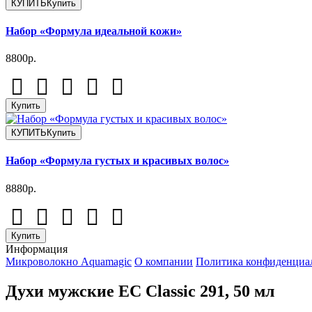
КУПИТЬ
Купить
Набор «Формула идеальной кожи»
8800р.
Купить
КУПИТЬ
Купить
Набор «Формула густых и красивых волос»
8880р.
Купить
Информация
Микроволокно Aquamagic
О компании
Политика конфиденциа
Духи мужские EC Classic 291, 50 мл