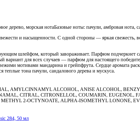
ое дерево, морская нотаБазовые ноты: пачули, амбровая нота, с
вежести и насыщенности. С одной стороны — яркая свежесть, 
рующим шлейфом, который завораживает. Парфюм подчеркнет са
ный вариант для всех случаев — парфюм для настоящего победи
жими мотивами мандарина и грейпфрута. Сердце аромата раскры
 теплые тона пачули, сандалового дерева и мускуса.
MAL, AMYLCINNAMYL ALCOHOL, ANISE ALCOHOL, BENZY
NAMAL, CITRAL, CITRONELLOL, COUMARIN, EUGENOL, F
 METHYL 2-OCTYNOATE, ALPHA-ISOMETHYL LONONE, EV