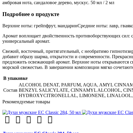
амбровая нота, сандаловое дерево, мускус. 50 мл / 2 мл
Подробнее о продукте
Верхние ноты: грейпфрут, мандаринСредние ноты: лавр, гваяков
Аромат воплощает двойственность противоборствующих сил: с
универсальный аромат.
Свежий, восточный, притягательный, с необратимо гипнотизи
добавит образу шарма, открытости и современности. Прекрас
предложить освежающий аромат. Верхние ноты открываются све
морской свежестью. В завершении композиции мягко сочетаются
В упаковке
ALCOHOL DENAT, PARFUM, AQUA, AMYL CINNA
Состав
BENZYL SALICYLATE, CINNAMYL ALCOHOL, CIN
HYDROXYCITRONELLAL, LIMONENE, LINALOOL,
Рекомендуемые товары