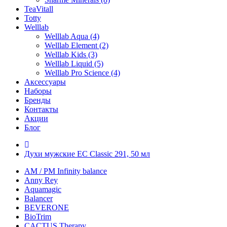
TeaVitall
Totty
Welllab
Welllab Aqua (4)
Welllab Element (2)
Welllab Kids (3)
Welllab Liquid (5)
Welllab Pro Science (4)
Аксессуары
Наборы
Бренды
Контакты
Акции
Блог
Духи мужские EC Classic 291, 50 мл
AM / PM Infinity balance
Anny Rey
Aquamagic
Balancer
BEVERONE
BioTrim
CACTUS Therapy