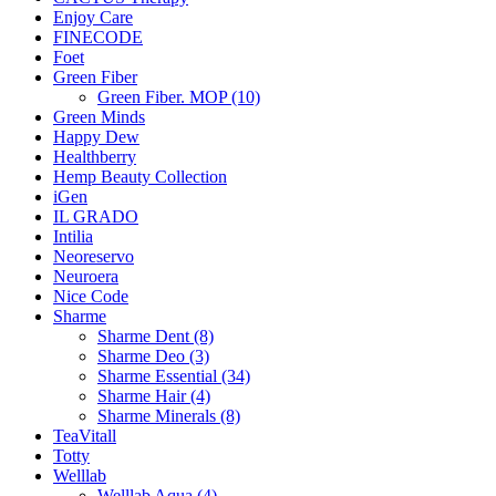
Enjoy Care
FINECODE
Foet
Green Fiber
Green Fiber. MOP (10)
Green Minds
Happy Dew
Healthberry
Hemp Beauty Collection
iGen
IL GRADO
Intilia
Neoreservo
Neuroera
Nice Code
Sharme
Sharme Dent (8)
Sharme Deo (3)
Sharme Essential (34)
Sharme Hair (4)
Sharme Minerals (8)
TeaVitall
Totty
Welllab
Welllab Aqua (4)