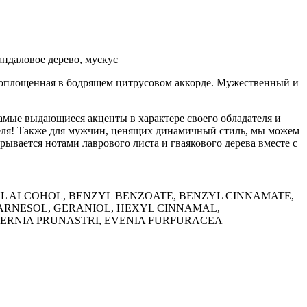
андаловое дерево, мускус
воплощенная в бодрящем цитрусовом аккорде. Мужественный и
мые выдающиеся акценты в характере своего обладателя и
теля! Также для мужчин, ценящих динамичный стиль, мы можем
вается нотами лаврового листа и гваякового дерева вместе с
L ALCOHOL, BENZYL BENZOATE, BENZYL CINNAMATE,
ARNESOL, GERANIOL, HEXYL CINNAMAL,
ERNIA PRUNASTRI, EVENIA FURFURACEA