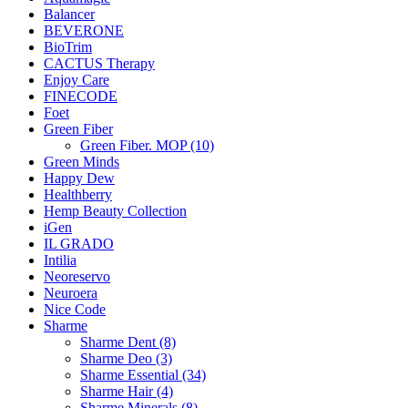
Balancer
BEVERONE
BioTrim
CACTUS Therapy
Enjoy Care
FINECODE
Foet
Green Fiber
Green Fiber. MOP (10)
Green Minds
Happy Dew
Healthberry
Hemp Beauty Collection
iGen
IL GRADO
Intilia
Neoreservo
Neuroera
Nice Code
Sharme
Sharme Dent (8)
Sharme Deo (3)
Sharme Essential (34)
Sharme Hair (4)
Sharme Minerals (8)