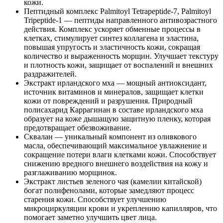
кожи.
Пептидный комплекс Palmitoyl Tetrapeptide-7, Palmitoyl
Tripeptide-1 — пептиды направленного антивозрастного
действия. Комплекс ускоряет обменные процессы в
клетках, стимулирует синтез коллагена и эластина,
повышая упругость и эластичность кожи, сокращая
количество и выраженность морщин. Улучшает текстуру
и плотность кожи, защищает от воспалений и внешних
раздражителей.
Экстракт ирландского мха — мощный антиоксидант,
источник витаминов и минералов, защищает клетки
кожи от повреждений и разрушения. Природный
полисахарид Каррагинан в составе ирландского мха
образует на коже дышащую защитную пленку, которая
предотвращает обезвоживание.
Сквалан — уникальный компонент из оливкового
масла, обеспечивающий максимальное увлажнение и
сокращение потери влаги клетками кожи. Способствует
снижению вредного внешнего воздействия на кожу и
разглаживанию морщинок.
Экстракт листьев зеленого чая (камелии китайской)
богат полифенолами, которые замедляют процесс
старения кожи. Способствует улучшению
микроциркуляции крови и укреплению капилляров, что
помогает заметно улучшить цвет лица.