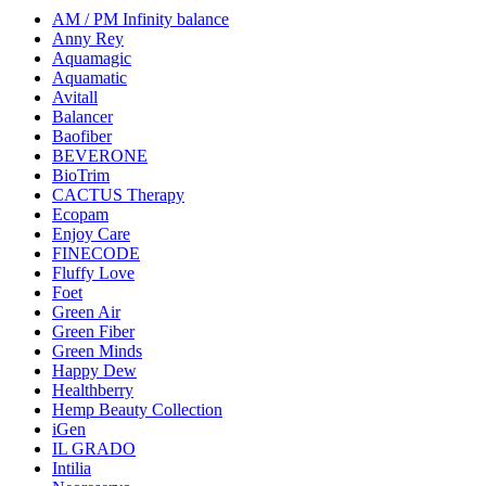
AM / PM Infinity balance
Anny Rey
Aquamagic
Aquamatic
Avitall
Balancer
Baofiber
BEVERONE
BioTrim
CACTUS Therapy
Ecopam
Enjoy Care
FINECODE
Fluffy Love
Foet
Green Air
Green Fiber
Green Minds
Happy Dew
Healthberry
Hemp Beauty Collection
iGen
IL GRADO
Intilia