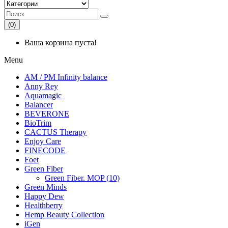
(0)
Ваша корзина пуста!
Menu
AM / PM Infinity balance
Anny Rey
Aquamagic
Balancer
BEVERONE
BioTrim
CACTUS Therapy
Enjoy Care
FINECODE
Foet
Green Fiber
Green Fiber. MOP (10)
Green Minds
Happy Dew
Healthberry
Hemp Beauty Collection
iGen