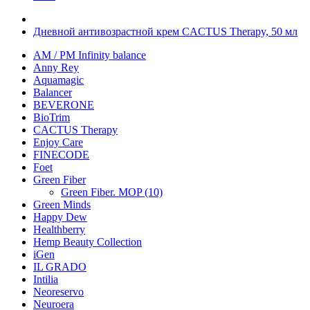
Дневной антивозрастной крем CACTUS Therapy, 50 мл
AM / PM Infinity balance
Anny Rey
Aquamagic
Balancer
BEVERONE
BioTrim
CACTUS Therapy
Enjoy Care
FINECODE
Foet
Green Fiber
Green Fiber. MOP (10)
Green Minds
Happy Dew
Healthberry
Hemp Beauty Collection
iGen
IL GRADO
Intilia
Neoreservo
Neuroera