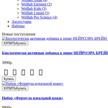
Welllab Element (2)
Welllab Kids (3)
Welllab Liquid (5)
Welllab Pro Science (4)
Аксессуары
Наборы
Новые поступления
КУПИТЬ
Купить
Биологически активная добавка к пище НЕЙРОЭРА БР
3990р.
Купить
КУПИТЬ
Купить
Набор «Формула идеальной кожи»
8800р.