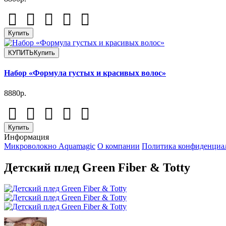
Купить
КУПИТЬ
Купить
Набор «Формула густых и красивых волос»
8880р.
Купить
Информация
Микроволокно Aquamagic
О компании
Политика конфиденциа
Детский плед Green Fiber & Totty