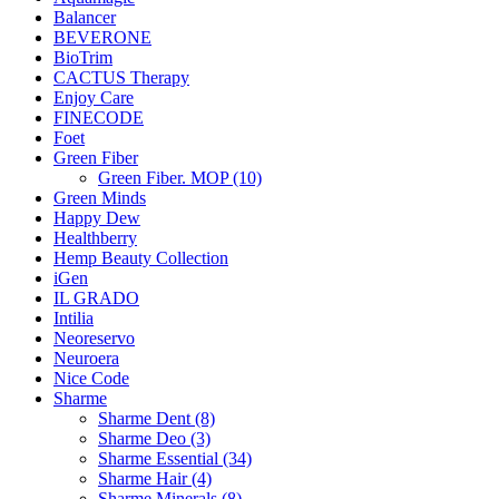
Balancer
BEVERONE
BioTrim
CACTUS Therapy
Enjoy Care
FINECODE
Foet
Green Fiber
Green Fiber. MOP (10)
Green Minds
Happy Dew
Healthberry
Hemp Beauty Collection
iGen
IL GRADO
Intilia
Neoreservo
Neuroera
Nice Code
Sharme
Sharme Dent (8)
Sharme Deo (3)
Sharme Essential (34)
Sharme Hair (4)
Sharme Minerals (8)