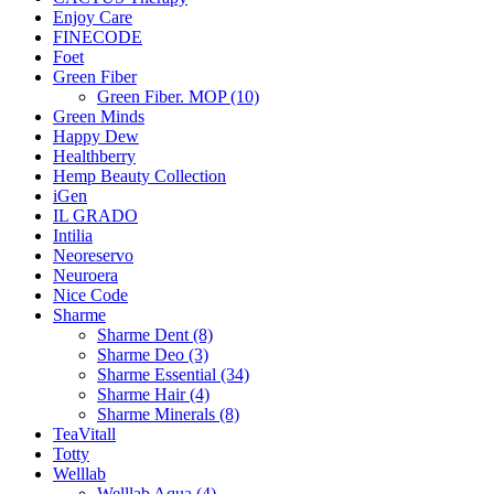
Enjoy Care
FINECODE
Foet
Green Fiber
Green Fiber. MOP (10)
Green Minds
Happy Dew
Healthberry
Hemp Beauty Collection
iGen
IL GRADO
Intilia
Neoreservo
Neuroera
Nice Code
Sharme
Sharme Dent (8)
Sharme Deo (3)
Sharme Essential (34)
Sharme Hair (4)
Sharme Minerals (8)
TeaVitall
Totty
Welllab
Welllab Aqua (4)