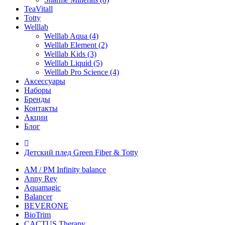
TeaVitall
Totty
Welllab
Welllab Aqua (4)
Welllab Element (2)
Welllab Kids (3)
Welllab Liquid (5)
Welllab Pro Science (4)
Аксессуары
Наборы
Бренды
Контакты
Акции
Блог
Детский плед Green Fiber & Totty
AM / PM Infinity balance
Anny Rey
Aquamagic
Balancer
BEVERONE
BioTrim
CACTUS Therapy