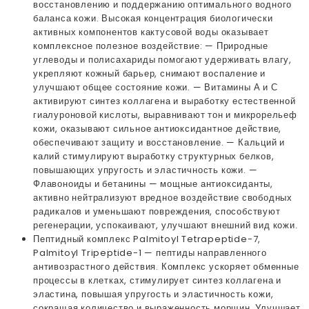
восстановлению и поддержанию оптимального водного
баланса кожи. Высокая концентрация биологически
активных компонентов кактусовой воды оказывает
комплексное полезное воздействие: — Природные
углеводы и полисахариды помогают удерживать влагу,
укрепляют кожный барьер, снимают воспаление и
улучшают общее состояние кожи. — Витамины А и С
активируют синтез коллагена и выработку естественной
гиалуроновой кислоты, выравнивают тон и микрорельеф
кожи, оказывают сильное антиоксидантное действие,
обеспечивают защиту и восстановление. — Кальций и
калий стимулируют выработку структурных белков,
повышающих упругость и эластичность кожи. —
Флавоноиды и бетанины — мощные антиоксиданты,
активно нейтрализуют вредное воздействие свободных
радикалов и уменьшают повреждения, способствуют
регенерации, успокаивают, улучшают внешний вид кожи.
Пептидный комплекс Palmitoyl Tetrapeptide-7,
Palmitoyl Tripeptide-1 — пептиды направленного
антивозрастного действия. Комплекс ускоряет обменные
процессы в клетках, стимулирует синтез коллагена и
эластина, повышая упругость и эластичность кожи,
сокращая количество и выраженность морщин. Улучшает