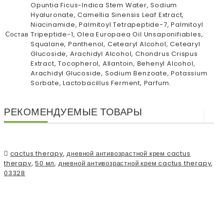
Opuntia Ficus-Indica Stem Water, Sodium
Hyaluronate, Camellia Sinensis Leaf Extract,
Niacinamide, Palmitoyl Tetrapeptide-7, Palmitoyl
Состав
Tripeptide-1, Olea Europaea Oil Unsaponifiables,
Squalane, Panthenol, Cetearyl Alcohol, Cetearyl
Glucoside, Arachidyl Alcohol, Chondrus Crispus
Extract, Tocopherol, Allantoin, Behenyl Alcohol,
Arachidyl Glucoside, Sodium Benzoate, Potassium
Sorbate, Lactobacillus Ferment, Parfum.
РЕКОМЕНДУЕМЫЕ ТОВАРЫ
cactus therapy
,
дневной антивозрастной крем cactus
therapy
,
50 мл
,
дневной антивозрастной крем cactus therapy
,
03328
ПОДПИСЫВАЙСЯ НА НАШУ