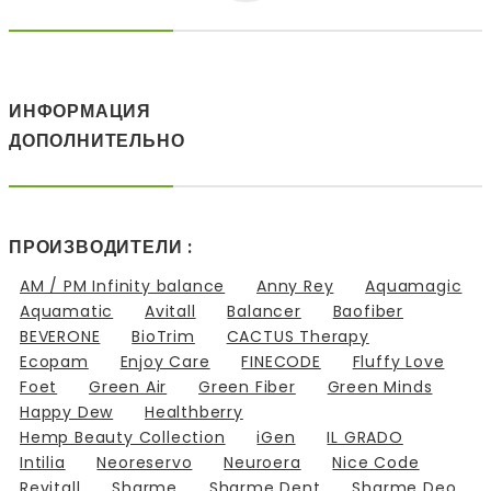
ИНФОРМАЦИЯ
ДОПОЛНИТЕЛЬНО
ПРОИЗВОДИТЕЛИ :
AM / PM Infinity balance
Anny Rey
Aquamagic
Aquamatic
Avitall
Balancer
Baofiber
BEVERONE
BioTrim
CACTUS Therapy
Ecopam
Enjoy Care
FINECODE
Fluffy Love
Foet
Green Air
Green Fiber
Green Minds
Happy Dew
Healthberry
Hemp Beauty Collection
iGen
IL GRADO
Intilia
Neoreservo
Neuroera
Nice Code
Revitall
Sharme
Sharme Dent
Sharme Deo