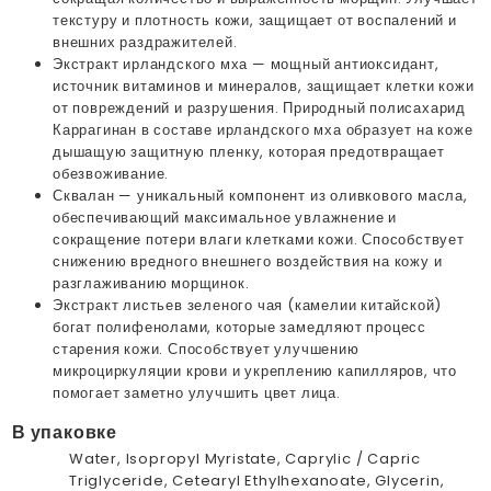
текстуру и плотность кожи, защищает от воспалений и
внешних раздражителей.
Экстракт ирландского мха — мощный антиоксидант,
источник витаминов и минералов, защищает клетки кожи
от повреждений и разрушения. Природный полисахарид
Каррагинан в составе ирландского мха образует на коже
дышащую защитную пленку, которая предотвращает
обезвоживание.
Сквалан — уникальный компонент из оливкового масла,
обеспечивающий максимальное увлажнение и
сокращение потери влаги клетками кожи. Способствует
снижению вредного внешнего воздействия на кожу и
разглаживанию морщинок.
Экстракт листьев зеленого чая (камелии китайской)
богат полифенолами, которые замедляют процесс
старения кожи. Способствует улучшению
микроциркуляции крови и укреплению капилляров, что
помогает заметно улучшить цвет лица.
В упаковке
Water, Isopropyl Myristate, Caprylic / Capric
Triglyceride, Cetearyl Ethylhexanoate, Glycerin,