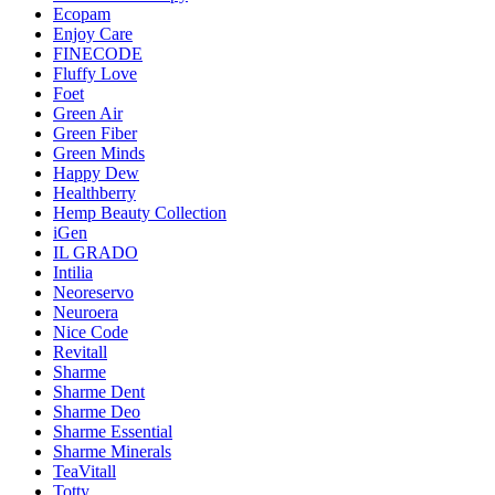
Ecopam
Enjoy Care
FINECODE
Fluffy Love
Foet
Green Air
Green Fiber
Green Minds
Happy Dew
Healthberry
Hemp Beauty Collection
iGen
IL GRADO
Intilia
Neoreservo
Neuroera
Nice Code
Revitall
Sharme
Sharme Dent
Sharme Deo
Sharme Essential
Sharme Minerals
TeaVitall
Totty