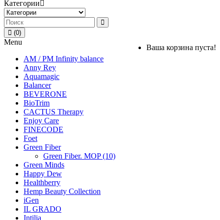
Категории
(0)
Menu
Ваша корзина пуста!
AM / PM Infinity balance
Anny Rey
Aquamagic
Balancer
BEVERONE
BioTrim
CACTUS Therapy
Enjoy Care
FINECODE
Foet
Green Fiber
Green Fiber. MOP (10)
Green Minds
Happy Dew
Healthberry
Hemp Beauty Collection
iGen
IL GRADO
Intilia