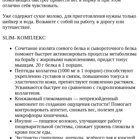
отлично себя чувствовать.
Уже содержит сухое молоко, для приготовления нужны только
шейкер и вода. Возьмите с собой на работу, в дорогу или
путешествие.
SLIM- КОМПЛЕКС
Сочетание изолята соевого белка и сывороточного белка
поможет быстрее активизировать процессы метаболизма
на борьбу с жировыми накоплениями, придаст тонус
мышцам. 20 г белка в 1 порции.
Пептиды коллагена (1000 мг в 1 порции) способствуют
укреплению суставов и связок, повышению тонуса и
эластичности кожи, препятствуют появлению растяжек.
Усваиваются быстрее по сравнению с гидролизованным
коллагеном.
Конжаковый глюкоманнан — непревзойденный
компонент по созданию ощущения сытости! Помогает
контролировать аппетит, снижать вес, полезен для
микрофлоры кишечника.
Инулин — пищевое волокно, улучшающее работу
пищеварительной системы, снижает уровень глюкозы в
крови после еды.
Экстракты спирулины, ацеролы, зелёного чая и красной