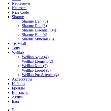
Neoreservo
Neuroera
Nice Code
Sharme
Sharme Dent (8)
Sharme Deo (3)
Sharme Essential (34)
Sharme Hair (4)
Sharme Minerals (8)
TeaVitall
Totty
Welllab
Welllab Aqua (4)
Welllab Element (2)
Welllab Kids (3)
Welllab Liquid (5)
Welllab Pro Science (4)
Аксессуары
Наборы
Бренды
Контакты
Акции
Блог