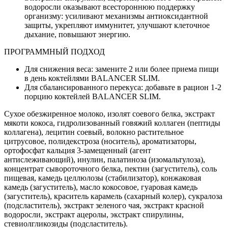
водоросли оказывают всестороннюю поддержку
организму: усиливают механизмы антиоксидантной
защиты, укрепляют иммунитет, улучшают клеточное
дыхание, повышают энергию.
ПРОГРАММНЫЙ ПОДХОД
Для снижения веса: замените 2 или более приема пищи
в день коктейлями BALANCER SLIM.
Для сбалансированного перекуса: добавьте в рацион 1-2
порцию коктейлей BALANCER SLIM.
Сухое обезжиренное молоко, изолят соевого белка, экстракт
мякоти кокоса, гидролизованный говяжий коллаген (пептиды
коллагена), лецитин соевый, волокно растительное
цитрусовое, полидекстроза (носитель), ароматизаторы,
ортофосфат кальция 3-замещенный (агент
антислеживающий), инулин, палатиноза (изомальтулоза),
концентрат сывороточного белка, пектин (загуститель), соль
пищевая, камедь целлюлозы (стабилизатор), конжаковая
камедь (загуститель), масло кокосовое, гуаровая камедь
(загуститель), краситель карамель (сахарный колер), сукралоза
(подсластитель), экстракт зеленого чая, экстракт красной
водоросли, экстракт ацеролы, экстракт спирулины,
стевиолгликозиды (подсластитель).