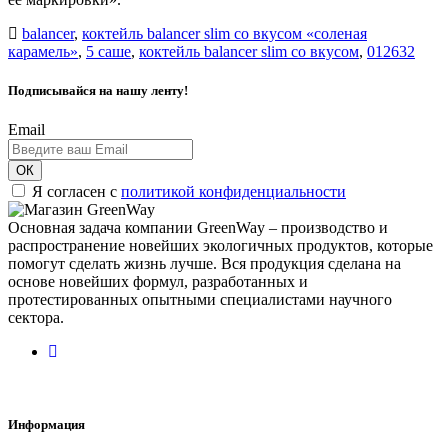
balancer
,
коктейль balancer slim со вкусом «соленая
карамель»
,
5 саше
,
коктейль balancer slim со вкусом
,
012632
Подписывайся на нашу ленту!
Email
ОК
Я согласен с
политикой конфиденциальности
Основная задача компании GreenWay – производство и
распространение новейших экологичных продуктов, которые
помогут сделать жизнь лучше. Вся продукция сделана на
основе новейших формул, разработанных и
протестированных опытными специалистами научного
сектора.
Информация