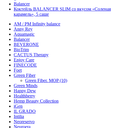
Balancer
Коктейль BALANCER SLIM со вкусом «Соленая
карамель», 5 саше
AM / PM Infinity balance
Anny Rey
Aquamagic
Balancer
BEVERONE
BioTrim
CACTUS Therapy
Enjoy Care
FINECODE
Foet
Green Fiber
Green Fiber. MOP (10)
Green Minds
Happy Dew
Healthberry
Hemp Beauty Collection
iGen
IL GRADO
Intilia
Neoreservo
Neuroera