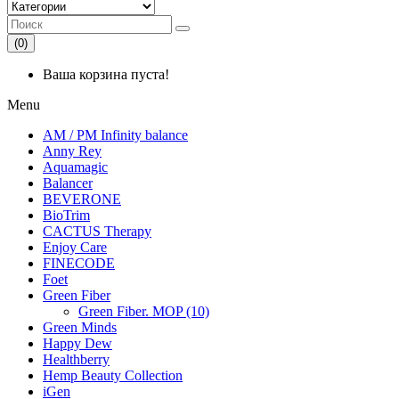
(0)
Ваша корзина пуста!
Menu
AM / PM Infinity balance
Anny Rey
Aquamagic
Balancer
BEVERONE
BioTrim
CACTUS Therapy
Enjoy Care
FINECODE
Foet
Green Fiber
Green Fiber. MOP (10)
Green Minds
Happy Dew
Healthberry
Hemp Beauty Collection
iGen