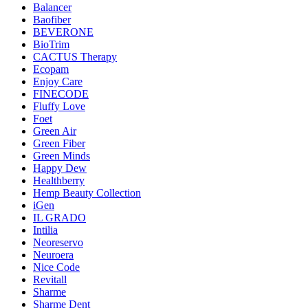
Balancer
Baofiber
BEVERONE
BioTrim
CACTUS Therapy
Ecopam
Enjoy Care
FINECODE
Fluffy Love
Foet
Green Air
Green Fiber
Green Minds
Happy Dew
Healthberry
Hemp Beauty Collection
iGen
IL GRADO
Intilia
Neoreservo
Neuroera
Nice Code
Revitall
Sharme
Sharme Dent