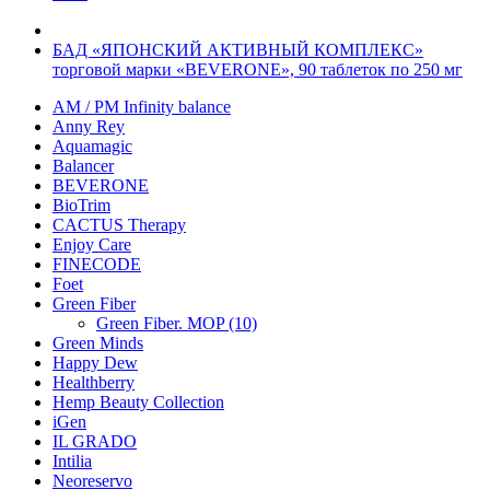
БАД «ЯПОНСКИЙ АКТИВНЫЙ КОМПЛЕКС»
торговой марки «BEVERONE», 90 таблеток по 250 мг
AM / PM Infinity balance
Anny Rey
Aquamagic
Balancer
BEVERONE
BioTrim
CACTUS Therapy
Enjoy Care
FINECODE
Foet
Green Fiber
Green Fiber. MOP (10)
Green Minds
Happy Dew
Healthberry
Hemp Beauty Collection
iGen
IL GRADO
Intilia
Neoreservo