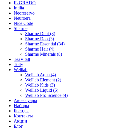
IL GRADO
Intilia
Neoreservo
Neuroera
Nice Code
Sharme
Sharme Dent (8)
Sharme Deo (3)
Sharme Essential (34)
Sharme Hair (4)
Sharme Minerals (8)
TeaVitall
Totty
Welllab
Welllab Aqua (4)
Welllab Element (2)
Welllab Kids (3)
Welllab Liquid (5)
Welllab Pro Science (4)
Аксессуары
Наборы
Бренды
Контакты
Акции
Блог