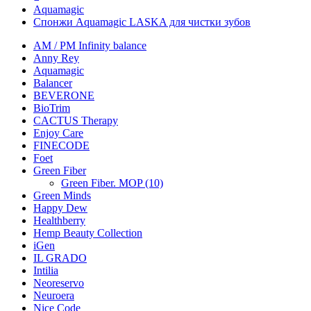
Aquamagic
Спонжи Aquamagic LASKA для чистки зубов
AM / PM Infinity balance
Anny Rey
Aquamagic
Balancer
BEVERONE
BioTrim
CACTUS Therapy
Enjoy Care
FINECODE
Foet
Green Fiber
Green Fiber. MOP (10)
Green Minds
Happy Dew
Healthberry
Hemp Beauty Collection
iGen
IL GRADO
Intilia
Neoreservo
Neuroera
Nice Code