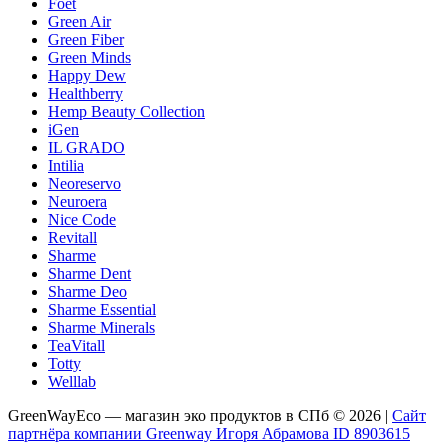
Foet
Green Air
Green Fiber
Green Minds
Happy Dew
Healthberry
Hemp Beauty Collection
iGen
IL GRADO
Intilia
Neoreservo
Neuroera
Nice Code
Revitall
Sharme
Sharme Dent
Sharme Deo
Sharme Essential
Sharme Minerals
TeaVitall
Totty
Welllab
GreenWayEco — магазин эко продуктов в СПб © 2026 |
Сайт
партнёра компании Greenway Игоря Абрамова ID 8903615