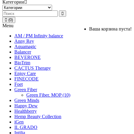
Категории
(0)
Menu
Ваша корзина пуста!
AM / PM Infinity balance
Anny Rey
Aquamagic
Balancer
BEVERONE
BioTrim
CACTUS Therapy
Enjoy Care
FINECODE
Foet
Green Fiber
Green Fiber. MOP (10)
Green Minds
Happy Dew
Healthberry
Hemp Beauty Collection
iGen
IL GRADO
Intilia