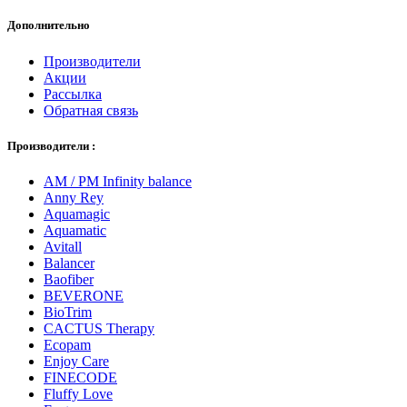
Дополнительно
Производители
Акции
Рассылка
Обратная связь
Производители :
AM / PM Infinity balance
Anny Rey
Aquamagic
Aquamatic
Avitall
Balancer
Baofiber
BEVERONE
BioTrim
CACTUS Therapy
Ecopam
Enjoy Care
FINECODE
Fluffy Love