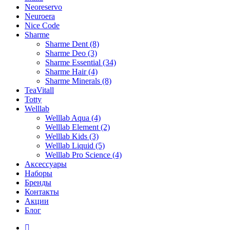
Neoreservo
Neuroera
Nice Code
Sharme
Sharme Dent (8)
Sharme Deo (3)
Sharme Essential (34)
Sharme Hair (4)
Sharme Minerals (8)
TeaVitall
Totty
Welllab
Welllab Aqua (4)
Welllab Element (2)
Welllab Kids (3)
Welllab Liquid (5)
Welllab Pro Science (4)
Аксессуары
Наборы
Бренды
Контакты
Акции
Блог