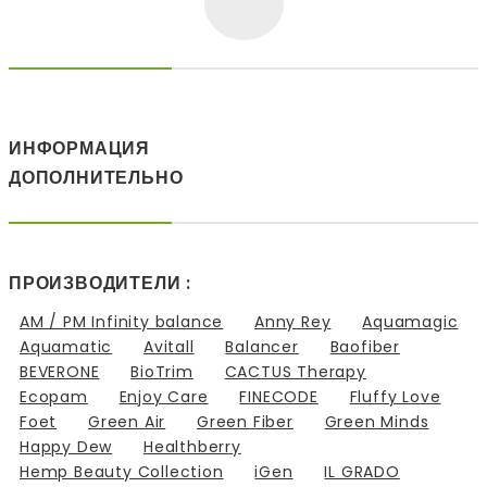
ИНФОРМАЦИЯ
ДОПОЛНИТЕЛЬНО
ПРОИЗВОДИТЕЛИ :
AM / PM Infinity balance
Anny Rey
Aquamagic
Aquamatic
Avitall
Balancer
Baofiber
BEVERONE
BioTrim
CACTUS Therapy
Ecopam
Enjoy Care
FINECODE
Fluffy Love
Foet
Green Air
Green Fiber
Green Minds
Happy Dew
Healthberry
Hemp Beauty Collection
iGen
IL GRADO